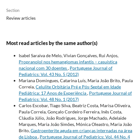
Section
Review articles
Most read articles by the same author(s)
Isabel Saraiva de Melo, Vivian Gonçalves, Rui Anjos,
Propranolol nos hemangiomas infantis – casuística
nacional com 30 doentes
,
Portuguese Journal of
Pediatrics: Vol. 43 No. 5 (2012)
Mariana Domingues, Catarina Luís, Maria João Brito, Paula
Correia,
Celulite Orbitária Pré e Pós-Septal em Idade
Pediátrica: 17 Anos de Experiência
,
Portuguese Journal of
Pediatrics: Vol. 48 No. 1 (2017)
Carlos Escobar, Tiago Silva, Beatriz Costa, Marisa Oliveira,
Paula Correia, Gonçalo Cordeiro Ferreira, Inês Costa,
Cláudia Júlio, João Rodrigues, Jorge Machado, Adelaide
Marques, Maria João Simões, Mónica Oleastro, Maria João
Brito,
Gastroenterite aguda em crianças internadas na área
de Lisboa
,
Portuguese Journal of Pediatrics: Vol. 44 No. 4