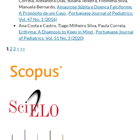
Correia, Alexandra Dias, Susana Teixeira, Filomena Silva,
Manuela Bernardo,
Amaurose Súbita e Doença Falciforme:
A Propósito de um Caso
,
Portuguese Journal of Pediatrics:
Vol. 47 No. 1 (2016)
Ana Costa e Castro, Tiago Milheiro Silva, Paula Correia,
Ecthyma: A Diagnosis to Keep in Mind
,
Portuguese Journal
of Pediatrics: Vol. 51 No. 3 (2020)
1
2
3
>
>>