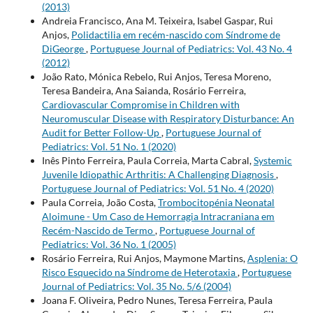
(2013)
Andreia Francisco, Ana M. Teixeira, Isabel Gaspar, Rui
Anjos,
Polidactilia em recém-nascido com Síndrome de
DiGeorge
,
Portuguese Journal of Pediatrics: Vol. 43 No. 4
(2012)
João Rato, Mónica Rebelo, Rui Anjos, Teresa Moreno,
Teresa Bandeira, Ana Saianda, Rosário Ferreira,
Cardiovascular Compromise in Children with
Neuromuscular Disease with Respiratory Disturbance: An
Audit for Better Follow-Up
,
Portuguese Journal of
Pediatrics: Vol. 51 No. 1 (2020)
Inês Pinto Ferreira, Paula Correia, Marta Cabral,
Systemic
Juvenile Idiopathic Arthritis: A Challenging Diagnosis
,
Portuguese Journal of Pediatrics: Vol. 51 No. 4 (2020)
Paula Correia, João Costa,
Trombocitopénia Neonatal
Aloimune - Um Caso de Hemorragia Intracraniana em
Recém-Nascido de Termo
,
Portuguese Journal of
Pediatrics: Vol. 36 No. 1 (2005)
Rosário Ferreira, Rui Anjos, Maymone Martins,
Asplenia: O
Risco Esquecido na Síndrome de Heterotaxia
,
Portuguese
Journal of Pediatrics: Vol. 35 No. 5/6 (2004)
Joana F. Oliveira, Pedro Nunes, Teresa Ferreira, Paula