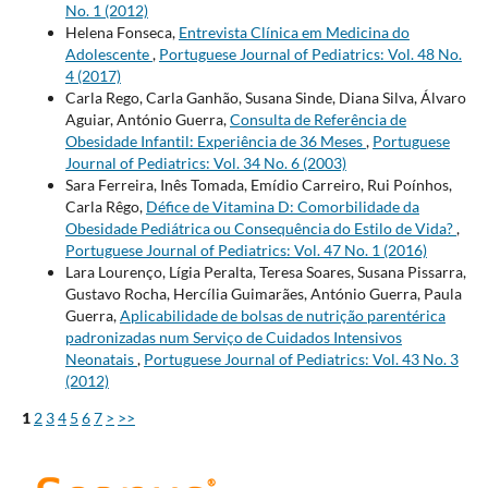
No. 1 (2012)
Helena Fonseca,
Entrevista Clínica em Medicina do
Adolescente
,
Portuguese Journal of Pediatrics: Vol. 48 No.
4 (2017)
Carla Rego, Carla Ganhão, Susana Sinde, Diana Silva, Álvaro
Aguiar, António Guerra,
Consulta de Referência de
Obesidade Infantil: Experiência de 36 Meses
,
Portuguese
Journal of Pediatrics: Vol. 34 No. 6 (2003)
Sara Ferreira, Inês Tomada, Emídio Carreiro, Rui Poínhos,
Carla Rêgo,
Défice de Vitamina D: Comorbilidade da
Obesidade Pediátrica ou Consequência do Estilo de Vida?
,
Portuguese Journal of Pediatrics: Vol. 47 No. 1 (2016)
Lara Lourenço, Lígia Peralta, Teresa Soares, Susana Pissarra,
Gustavo Rocha, Hercília Guimarães, António Guerra, Paula
Guerra,
Aplicabilidade de bolsas de nutrição parentérica
padronizadas num Serviço de Cuidados Intensivos
Neonatais
,
Portuguese Journal of Pediatrics: Vol. 43 No. 3
(2012)
1
2
3
4
5
6
7
>
>>