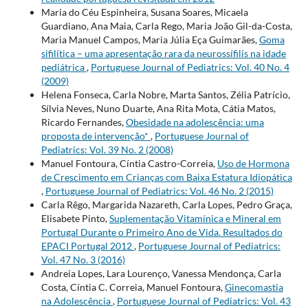
Maria do Céu Espinheira, Susana Soares, Micaela
Guardiano, Ana Maia, Carla Rego, Maria João Gil-da-Costa,
Maria Manuel Campos, Maria Júlia Eça Guimarães,
Goma
sifilítica – uma apresentação rara da neurossífilis na idade
pediátrica
,
Portuguese Journal of Pediatrics: Vol. 40 No. 4
(2009)
Helena Fonseca, Carla Nobre, Marta Santos, Zélia Patrício,
Sílvia Neves, Nuno Duarte, Ana Rita Mota, Cátia Matos,
Ricardo Fernandes,
Obesidade na adolescência: uma
proposta de intervenção*
,
Portuguese Journal of
Pediatrics: Vol. 39 No. 2 (2008)
Manuel Fontoura, Cíntia Castro-Correia,
Uso de Hormona
de Crescimento em Crianças com Baixa Estatura Idiopática
,
Portuguese Journal of Pediatrics: Vol. 46 No. 2 (2015)
Carla Rêgo, Margarida Nazareth, Carla Lopes, Pedro Graça,
Elisabete Pinto,
Suplementação Vitamínica e Mineral em
Portugal Durante o Primeiro Ano de Vida. Resultados do
EPACI Portugal 2012
,
Portuguese Journal of Pediatrics:
Vol. 47 No. 3 (2016)
Andreia Lopes, Lara Lourenço, Vanessa Mendonça, Carla
Costa, Cíntia C. Correia, Manuel Fontoura,
Ginecomastia
na Adolescência
,
Portuguese Journal of Pediatrics: Vol. 43