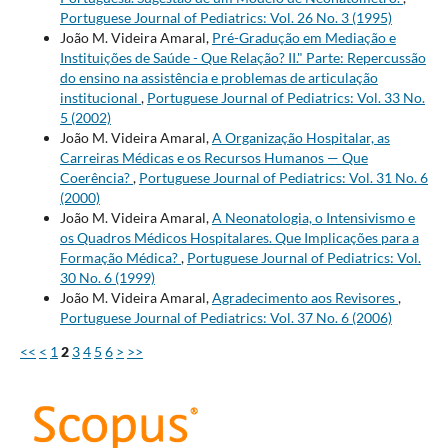
Portuguese Journal of Pediatrics: Vol. 26 No. 3 (1995)
João M. Videira Amaral,
Pré-Gradução em Mediação e
Instituições de Saúde - Que Relação? II." Parte: Repercussão
do ensino na assistência e problemas de articulação
institucional
,
Portuguese Journal of Pediatrics: Vol. 33 No.
5 (2002)
João M. Videira Amaral,
A Organização Hospitalar, as
Carreiras Médicas e os Recursos Humanos — Que
Coerência?
,
Portuguese Journal of Pediatrics: Vol. 31 No. 6
(2000)
João M. Videira Amaral,
A Neonatologia, o Intensivismo e
os Quadros Médicos Hospitalares. Que Implicações para a
Formação Médica?
,
Portuguese Journal of Pediatrics: Vol.
30 No. 6 (1999)
João M. Videira Amaral,
Agradecimento aos Revisores
,
Portuguese Journal of Pediatrics: Vol. 37 No. 6 (2006)
<<
<
1
2
3
4
5
6
>
>>