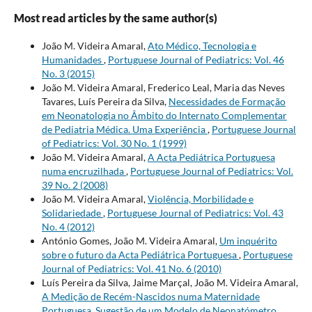
Most read articles by the same author(s)
João M. Videira Amaral,
Ato Médico, Tecnologia e
Humanidades
,
Portuguese Journal of Pediatrics: Vol. 46
No. 3 (2015)
João M. Videira Amaral, Frederico Leal, Maria das Neves
Tavares, Luís Pereira da Silva,
Necessidades de Formação
em Neonatologia no Âmbito do Internato Complementar
de Pediatria Médica. Uma Experiência
,
Portuguese Journal
of Pediatrics: Vol. 30 No. 1 (1999)
João M. Videira Amaral,
A Acta Pediátrica Portuguesa
numa encruzilhada
,
Portuguese Journal of Pediatrics: Vol.
39 No. 2 (2008)
João M. Videira Amaral,
Violência, Morbilidade e
Solidariedade
,
Portuguese Journal of Pediatrics: Vol. 43
No. 4 (2012)
António Gomes, João M. Videira Amaral,
Um inquérito
sobre o futuro da Acta Pediátrica Portuguesa
,
Portuguese
Journal of Pediatrics: Vol. 41 No. 6 (2010)
Luís Pereira da Silva, Jaime Marçal, João M. Videira Amaral,
A Medição de Recém-Nascidos numa Maternidade
Portuguesa. Sugestão de um Modelo de Neonatómetro.
,