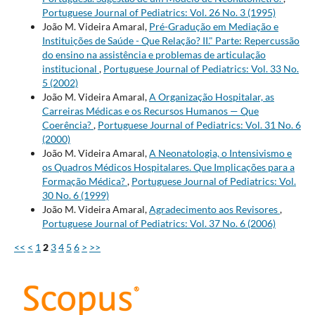
Portuguese Journal of Pediatrics: Vol. 26 No. 3 (1995)
João M. Videira Amaral,
Pré-Gradução em Mediação e
Instituições de Saúde - Que Relação? II." Parte: Repercussão
do ensino na assistência e problemas de articulação
institucional
,
Portuguese Journal of Pediatrics: Vol. 33 No.
5 (2002)
João M. Videira Amaral,
A Organização Hospitalar, as
Carreiras Médicas e os Recursos Humanos — Que
Coerência?
,
Portuguese Journal of Pediatrics: Vol. 31 No. 6
(2000)
João M. Videira Amaral,
A Neonatologia, o Intensivismo e
os Quadros Médicos Hospitalares. Que Implicações para a
Formação Médica?
,
Portuguese Journal of Pediatrics: Vol.
30 No. 6 (1999)
João M. Videira Amaral,
Agradecimento aos Revisores
,
Portuguese Journal of Pediatrics: Vol. 37 No. 6 (2006)
<<
<
1
2
3
4
5
6
>
>>