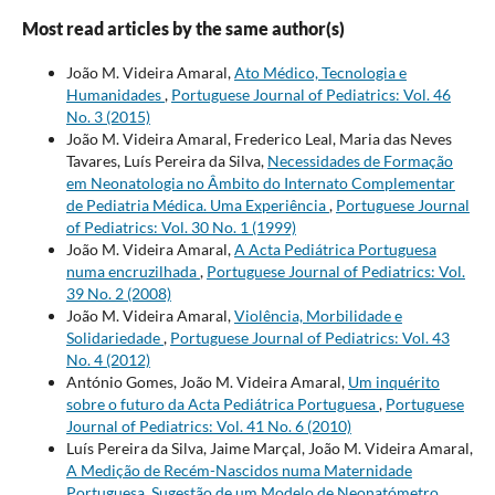
Most read articles by the same author(s)
João M. Videira Amaral,
Ato Médico, Tecnologia e
Humanidades
,
Portuguese Journal of Pediatrics: Vol. 46
No. 3 (2015)
João M. Videira Amaral, Frederico Leal, Maria das Neves
Tavares, Luís Pereira da Silva,
Necessidades de Formação
em Neonatologia no Âmbito do Internato Complementar
de Pediatria Médica. Uma Experiência
,
Portuguese Journal
of Pediatrics: Vol. 30 No. 1 (1999)
João M. Videira Amaral,
A Acta Pediátrica Portuguesa
numa encruzilhada
,
Portuguese Journal of Pediatrics: Vol.
39 No. 2 (2008)
João M. Videira Amaral,
Violência, Morbilidade e
Solidariedade
,
Portuguese Journal of Pediatrics: Vol. 43
No. 4 (2012)
António Gomes, João M. Videira Amaral,
Um inquérito
sobre o futuro da Acta Pediátrica Portuguesa
,
Portuguese
Journal of Pediatrics: Vol. 41 No. 6 (2010)
Luís Pereira da Silva, Jaime Marçal, João M. Videira Amaral,
A Medição de Recém-Nascidos numa Maternidade
Portuguesa. Sugestão de um Modelo de Neonatómetro.
,