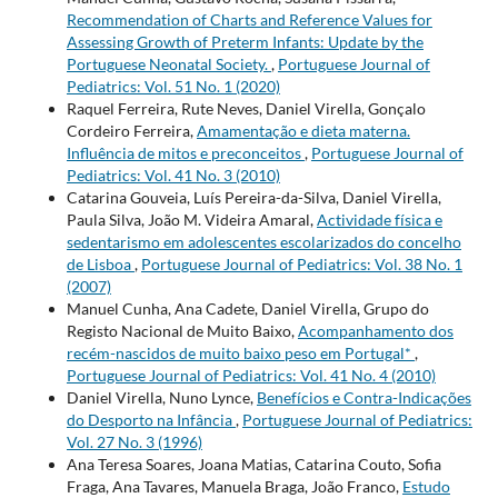
Recommendation of Charts and Reference Values for
Assessing Growth of Preterm Infants: Update by the
Portuguese Neonatal Society.
,
Portuguese Journal of
Pediatrics: Vol. 51 No. 1 (2020)
Raquel Ferreira, Rute Neves, Daniel Virella, Gonçalo
Cordeiro Ferreira,
Amamentação e dieta materna.
Influência de mitos e preconceitos
,
Portuguese Journal of
Pediatrics: Vol. 41 No. 3 (2010)
Catarina Gouveia, Luís Pereira-da-Silva, Daniel Virella,
Paula Silva, João M. Videira Amaral,
Actividade física e
sedentarismo em adolescentes escolarizados do concelho
de Lisboa
,
Portuguese Journal of Pediatrics: Vol. 38 No. 1
(2007)
Manuel Cunha, Ana Cadete, Daniel Virella, Grupo do
Registo Nacional de Muito Baixo,
Acompanhamento dos
recém-nascidos de muito baixo peso em Portugal*
,
Portuguese Journal of Pediatrics: Vol. 41 No. 4 (2010)
Daniel Virella, Nuno Lynce,
Benefícios e Contra-Indicações
do Desporto na Infância
,
Portuguese Journal of Pediatrics:
Vol. 27 No. 3 (1996)
Ana Teresa Soares, Joana Matias, Catarina Couto, Sofia
Fraga, Ana Tavares, Manuela Braga, João Franco,
Estudo