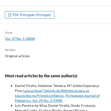
PDF (Português (Portugal))
Issue
Vol. 37 No. 1 (2006)
Section
Original articles
Most read articles by the same author(s)
Daniel Virella, Valdemar Teixeira, M.ª Julieta Esperança
Pina,
Leucocitose? Valores de Referência para os
Leucócitos na Primeira Infância
,
Portuguese Journal of
Pediatrics: Vol. 29 No. 3 (1998)
Luís Pereira-da-Silva, Daniel Virella, Simão Frutuoso,
Manuel Cunha, Gustavo Rocha, Susana Pissarra,