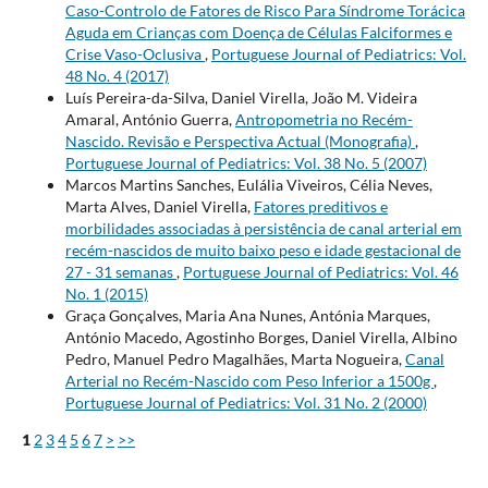
Caso-Controlo de Fatores de Risco Para Síndrome Torácica
Aguda em Crianças com Doença de Células Falciformes e
Crise Vaso-Oclusiva
,
Portuguese Journal of Pediatrics: Vol.
48 No. 4 (2017)
Luís Pereira-da-Silva, Daniel Virella, João M. Videira
Amaral, António Guerra,
Antropometria no Recém-
Nascido. Revisão e Perspectiva Actual (Monografia)
,
Portuguese Journal of Pediatrics: Vol. 38 No. 5 (2007)
Marcos Martins Sanches, Eulália Viveiros, Célia Neves,
Marta Alves, Daniel Virella,
Fatores preditivos e
morbilidades associadas à persistência de canal arterial em
recém-nascidos de muito baixo peso e idade gestacional de
27 - 31 semanas
,
Portuguese Journal of Pediatrics: Vol. 46
No. 1 (2015)
Graça Gonçalves, Maria Ana Nunes, Antónia Marques,
António Macedo, Agostinho Borges, Daniel Virella, Albino
Pedro, Manuel Pedro Magalhães, Marta Nogueira,
Canal
Arterial no Recém-Nascido com Peso Inferior a 1500g
,
Portuguese Journal of Pediatrics: Vol. 31 No. 2 (2000)
1
2
3
4
5
6
7
>
>>