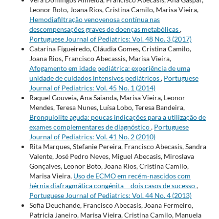
Leonor Boto, Joana Rios, Cristina Camilo, Marisa Vieira,
Hemodiafiltração venovenosa contínua nas
descompensações graves de doenças metabólicas
,
Portuguese Journal of Pediatrics: Vol. 48 No. 3 (2017)
Catarina Figueiredo, Cláudia Gomes, Cristina Camilo,
Joana Rios, Francisco Abecassis, Marisa Vieira,
Afogamento em idade pediátrica: experiência de uma
unidade de cuidados intensivos pediátricos
,
Portuguese
Journal of Pediatrics: Vol. 45 No. 1 (2014)
Raquel Gouveia, Ana Saianda, Marisa Vieira, Leonor
Mendes, Teresa Nunes, Luísa Lobo, Teresa Bandeira,
Bronquiolite aguda: poucas indicações para a utilização de
exames complementares de diagnóstico
,
Portuguese
Journal of Pediatrics: Vol. 41 No. 2 (2010)
Rita Marques, Stefanie Pereira, Francisco Abecasis, Sandra
Valente, José Pedro Neves, Miguel Abecasis, Miroslava
Gonçalves, Leonor Boto, Joana Rios, Cristina Camilo,
Marisa Vieira,
Uso de ECMO em recém-nascidos com
hérnia diafragmática congénita – dois casos de sucesso
,
Portuguese Journal of Pediatrics: Vol. 44 No. 4 (2013)
Sofia Deuchande, Francisco Abecasis, Joana Fermeiro,
Patrícia Janeiro, Marisa Vieira, Cristina Camilo, Manuela