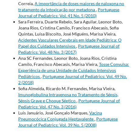
Correia,
A importância de doses maiores de naloxona no
tratamento da intoxicação por metadona
,
Portuguese
Journal of Pediatrics: Vol. 41 No. 5 (2010)
Sara Ferreira, Duarte Rebelo, Sara Aguilar, Leonor Boto,
Joana Rios, Cristina Camilo, Francisco Abecasis, Sofia
Quintas, Luísa Biscoito, José Miguéns, Marisa Vieira,
Acidentes Vasculares Cerebrais em Idade Pediátrica: O
Papel dos Cuidados Intensivos
,
Portuguese Journal of
Pediatrics: Vol. 48 No. 3 (2017)
Ana SC Fernandes, Leonor Boto, Joana Rios, Cristina
Camilo, Francisco Abecasis, Marisa Vieira,
Tosse Convulsa:
Experiência de uma Unidade de Cuidados Intensivos
Pediátricos
,
Portuguese Journal of Pediatrics: Vol. 49 No.
2 (2018)
Sofia Almeida, Ricardo M. Fernandes, Marisa Vieira,
Imunoglobulina Intravenosa no Tratamento de Sépsis,
Sépsis Grave e Choque Séptico
,
Portuguese Journal of
Pediatrics: Vol. 47 No. 3 (2016)
Luís Januário, José Gonçalo Marques,
Vacina
Pneumocócica Conjugada Heptavalente
,
Portuguese
Journal of Pediatrics: Vol. 39 No. 5 (2008)