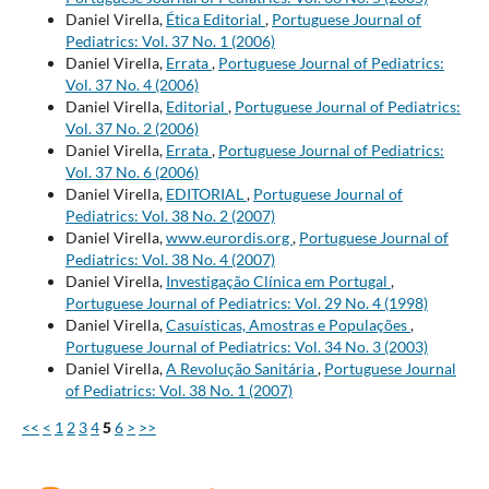
Daniel Virella,
Ética Editorial
,
Portuguese Journal of
Pediatrics: Vol. 37 No. 1 (2006)
Daniel Virella,
Errata
,
Portuguese Journal of Pediatrics:
Vol. 37 No. 4 (2006)
Daniel Virella,
Editorial
,
Portuguese Journal of Pediatrics:
Vol. 37 No. 2 (2006)
Daniel Virella,
Errata
,
Portuguese Journal of Pediatrics:
Vol. 37 No. 6 (2006)
Daniel Virella,
EDITORIAL
,
Portuguese Journal of
Pediatrics: Vol. 38 No. 2 (2007)
Daniel Virella,
www.eurordis.org
,
Portuguese Journal of
Pediatrics: Vol. 38 No. 4 (2007)
Daniel Virella,
Investigação Clínica em Portugal
,
Portuguese Journal of Pediatrics: Vol. 29 No. 4 (1998)
Daniel Virella,
Casuísticas, Amostras e Populações
,
Portuguese Journal of Pediatrics: Vol. 34 No. 3 (2003)
Daniel Virella,
A Revolução Sanitária
,
Portuguese Journal
of Pediatrics: Vol. 38 No. 1 (2007)
<<
<
1
2
3
4
5
6
>
>>