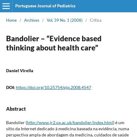
Portuguese Journal of Pediatrics
Home
/
Archives
/
Vol. 39 No. 1 (2008)
/
Crítica
Bandolier – “Evidence based
thinking about health care”
Daniel Virella
DOI:
https://doi.org/10.25754/pjp.2008.4547
Abstract
Bandolier (
http://www.jr2.ox.ac.uk/bandolier/index.html
) é um
sítio da Internet dedicado à medicina baseada na evidência, numa
perspectiva ampla de abordagem da medicina, cuidados de saúde