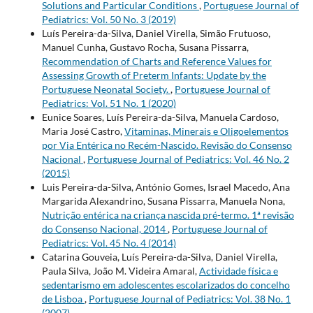
Solutions and Particular Conditions
,
Portuguese Journal of
Pediatrics: Vol. 50 No. 3 (2019)
Luís Pereira-da-Silva, Daniel Virella, Simão Frutuoso,
Manuel Cunha, Gustavo Rocha, Susana Pissarra,
Recommendation of Charts and Reference Values for
Assessing Growth of Preterm Infants: Update by the
Portuguese Neonatal Society.
,
Portuguese Journal of
Pediatrics: Vol. 51 No. 1 (2020)
Eunice Soares, Luís Pereira-da-Silva, Manuela Cardoso,
Maria José Castro,
Vitaminas, Minerais e Oligoelementos
por Via Entérica no Recém-Nascido. Revisão do Consenso
Nacional
,
Portuguese Journal of Pediatrics: Vol. 46 No. 2
(2015)
Luis Pereira-da-Silva, António Gomes, Israel Macedo, Ana
Margarida Alexandrino, Susana Pissarra, Manuela Nona,
Nutrição entérica na criança nascida pré-termo. 1ª revisão
do Consenso Nacional, 2014
,
Portuguese Journal of
Pediatrics: Vol. 45 No. 4 (2014)
Catarina Gouveia, Luís Pereira-da-Silva, Daniel Virella,
Paula Silva, João M. Videira Amaral,
Actividade física e
sedentarismo em adolescentes escolarizados do concelho
de Lisboa
,
Portuguese Journal of Pediatrics: Vol. 38 No. 1
(2007)