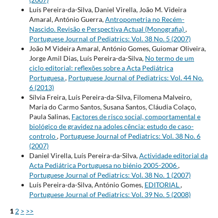
Luís Pereira-da-Silva, Daniel Virella, João M. Videira
Amaral, António Guerra,
Antropometria no Recém-
Nascido. Revisão e Perspectiva Actual (Monografia)
,
Portuguese Journal of Pediatrics: Vol. 38 No. 5 (2007)
João M Videira Amaral, António Gomes, Guiomar Oliveira,
Jorge Amil Dias, Luís Pereira-da-Silva,
No termo de um
ciclo editorial: reflexões sobre a Acta Pediátrica
Portuguesa
,
Portuguese Journal of Pediatrics: Vol. 44 No.
6 (2013)
Sílvia Freira, Luís Pereira-da-Silva, Filomena Malveiro,
Maria do Carmo Santos, Susana Santos, Cláudia Colaço,
Paula Salinas,
Factores de risco social, comportamental e
biológico de gravidez na adoles cência: estudo de caso-
controlo
,
Portuguese Journal of Pediatrics: Vol. 38 No. 6
(2007)
Daniel Virella, Luís Pereira-da-Silva,
Actividade editorial da
Acta Pediátrica Portuguesa no biénio 2005-2006
,
Portuguese Journal of Pediatrics: Vol. 38 No. 1 (2007)
Luís Pereira-da-Silva, António Gomes,
EDITORIAL
,
Portuguese Journal of Pediatrics: Vol. 39 No. 5 (2008)
1
2
>
>>