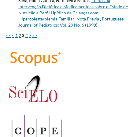
Silva, Paula Guerra, N. Teixeira Santos,
Efeitos da
Intervenção Dietética e Medicamentosa sobre o Estado de
Nutrição e Perfil Lipídico de Crianças com
Hipercolesterolemia Familiar: Nota Prévia
,
Portuguese
Journal of Pediatrics: Vol. 29 No. 6 (1998)
<<
<
1
2
3
4
>
>>