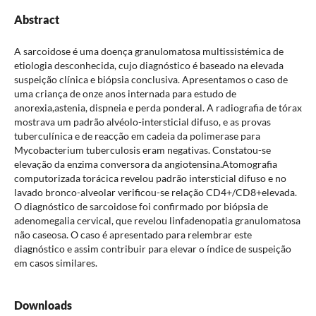
Abstract
A sarcoidose é uma doença granulomatosa multissistémica de
etiologia desconhecida, cujo diagnóstico é baseado na elevada
suspeição clínica e biópsia conclusiva. Apresentamos o caso de
uma criança de onze anos internada para estudo de
anorexia,astenia, dispneia e perda ponderal. A radiografia de tórax
mostrava um padrão alvéolo-intersticial difuso, e as provas
tuberculínica e de reacção em cadeia da polimerase para
Mycobacterium tuberculosis eram negativas. Constatou-se
elevação da enzima conversora da angiotensina.Atomografia
computorizada torácica revelou padrão intersticial difuso e no
lavado bronco-alveolar verificou-se relação CD4+/CD8+elevada.
O diagnóstico de sarcoidose foi confirmado por biópsia de
adenomegalia cervical, que revelou linfadenopatia granulomatosa
não caseosa. O caso é apresentado para relembrar este
diagnóstico e assim contribuir para elevar o índice de suspeição
em casos similares.
Downloads