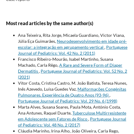
Most read articles by the same author(s)
Ana Teixeira, Rita Jorge, Micaela Guardiano, Victor Viana,
Júlia Eça Guimarães,
Neurodesenvolvimento em idade pré-
escolar: a integração em agrupamento vertical
,
Portuguese
Journal of Pediatrics: Vol. 42 No. 2 (2011)
Francisco Ribeiro-Mourão, Isabel Martinho, Susana
Machado, Carla Rêgo,
A Rare and Severe Form of Diaper
Dermatitis
,
Portuguese Journal of Pediatrics: Vol. 52 No. 2
(2021)
Vítor Costa, Cristina Castro, M. João Batista, Teresa Nunes,
Inês Azevedo, Luísa Guedes Vaz,
Malformações Congénitas
Pulmonares. Experiência de Quatro Anos (93-96)
,
Portuguese Journal of Pediatrics: Vol. 29 No. 6 (1998)
Marta Alves, Susana Soares, Paula Mota, António Costa,
Ana Antunes, Raquel Duarte,
Tuberculose Multirresistente
em Adolescente sem Fatores de Risco
,
Portuguese Journal
of Pediatrics: Vol. 48 No. 2 (2017)
Cláudia Marinho, Irina Alho, João Oliveira, Carla Rego,