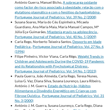
António Guerra, Manuel Bicho,
A sobrecarga oxidante
como factor de risco associado à obesidade: relação com o
glutationo plasmático e com o fenótipo da haptoglobina
,
Portuguese Journal of Pediatrics: Vol. 39 No. 2 (2008)
Susana Soares, Maria do Céu Espinheira, Micaela
Guardiano, Ana Maria Maia, Maria Manuel Campos, Mª
Júlia Eça-Guimarães,
Miastenia gravis na adolescência
,
Portuguese Journal of Pediatrics: Vol. 40 No. 5 (2009)
Carla Rego, Norberto Teixeira Santos,
Desporto em Idade
Pediátrica
,
Portuguese Journal of Pediatrics: Vol. 27 No. 6
(1996)
Filipe Pinheiro, Victor Viana, Carla Rêgo,
Weight Trends in
Children and Adolescents During the COVID-19 Pandemic
and its Relationship with Psychological Distress
,
Portuguese Journal of Pediatrics: Vol. 54 No. 1 (2023)
Paula Guerra, João Almeida, Carla Rego, Teresa Nunes,
Luisa G. Vaz, Diana Silva, Susana Lourenço, Laura Ribeiro,
António J. M. Guerra,
Estado de Nutrição, Hábitos
Alimentares e Dispêndio Energético em Crianças com
Fibrose Quística
,
Portuguese Journal of Pediatrics: Vol. 31
No. 3 (2000)
António J. M. Guerra, Susana Lourenço, Carla Rego, Diana