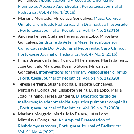
Fernandes,
Apendicectomia Precoce ou Diferida no
Fleimão ou Abcesso Apendicular
,
Portuguese Journal of
Pediatrics: Vol. 49 No. 1 (2018)
Mariana Morgado, Miroslava Gonçalves,
Massa Cervical
Unilateral em Idade Pediátrica: Um Diagnóstico Inesperado
,
Portuguese Journal of Pediatrics: Vol. 47 No. 1 (2016)
Andreia Felizes, Stéfanie Pereira, Sara Lobo, Miroslava
Gonçalves,
Síndrome da Artéria Mesentérica Superior
Como Causa de Dor Abdominal Recorrente: Caso Clínico
,
Portuguese Journal of Pediatrics: Vol. 47 No. 2 (2016)
Filipa Bragança Jalles, Ricardo M Fernandes, Marta Janeiro,
José Gonçalo Marques, Rosário Stone, Miroslava
Gonçalves,
Interventions for Primary Vesicoureteric Reflux
,
Portuguese Journal of Pediatrics: Vol. 51 No. 1 (2020)
Teresa Ferreira, Susana Rocha, Elisabete Gonçalves,
Miroslava Gonçalves, Elisabete Vieira, Luísa Lobo, Maria
João Palhano, Teresa Bandeira,
Diagnóstico tardio de
malformação adenomatoideia quística pulmonar congénita
,
Portuguese Journal of Pediatrics: Vol. 39 No. 3 (2008)
Mariana Morgado, Maria João Palaré, Luísa Lobo,
Miroslava Gonçalves,
An Atypical Presentation of
Rhabdomyosarcoma
,
Portuguese Journal of Pediatrics:
Vol. 51 No. 4 (2020)