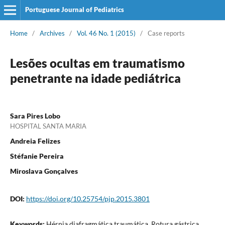
Portuguese Journal of Pediatrics
Home
/
Archives
/
Vol. 46 No. 1 (2015)
/
Case reports
Lesões ocultas em traumatismo
penetrante na idade pediátrica
Sara Pires Lobo
HOSPITAL SANTA MARIA
Andreia Felizes
Stéfanie Pereira
Miroslava Gonçalves
DOI:
https://doi.org/10.25754/pjp.2015.3801
Keywords:
Hérnia diafragmática traumática, Rotura gástrica,