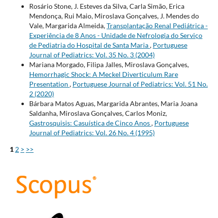
Rosário Stone, J. Esteves da Silva, Carla Simão, Erica
Mendonça, Rui Maio, Miroslava Gonçalves, J. Mendes do
Vale, Margarida Almeida,
Transplantação Renal Pediátrica -
Experiência de 8 Anos - Unidade de Nefrologia do Serviço
de Pediatria do Hospital de Santa Maria
,
Portuguese
Journal of Pediatrics: Vol. 35 No. 3 (2004)
Mariana Morgado, Filipa Jalles, Miroslava Gonçalves,
Hemorrhagic Shock: A Meckel Diverticulum Rare
Presentation
,
Portuguese Journal of Pediatrics: Vol. 51 No.
2 (2020)
Bárbara Matos Aguas, Margarida Abrantes, Maria Joana
Saldanha, Miroslava Gonçalves, Carlos Moniz,
Gastrosquisis: Casuística de Cinco Anos
,
Portuguese
Journal of Pediatrics: Vol. 26 No. 4 (1995)
1
2
>
>>