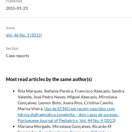
Published
2015-01-23
Issue
Vol. 46 No. 1 (2015)
Section
Case reports
Most read articles by the same author(s)
Rita Marques, Stefanie Pereira, Francisco Abecasis, Sandra
Valente, José Pedro Neves, Miguel Abecasis, Miroslava
Gonçalves, Leonor Boto, Joana Rios, Cristina Camilo,
Marisa Vieira,
Uso de ECMO em recém-nascidos com
hérnia diafragmática congénita – dois casos de sucesso
,
Portuguese Journal of Pediatrics: Vol. 44 No. 4 (2013)
Mariana Morgado, Miroslava Gonçalves, Ricardo M