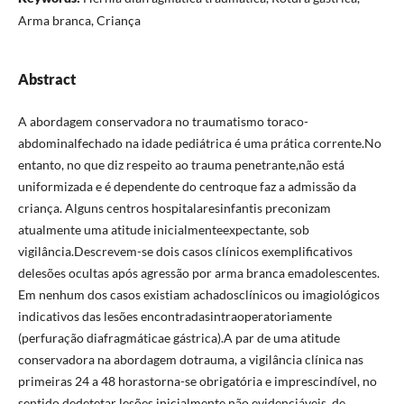
Arma branca, Criança
Abstract
A abordagem conservadora no traumatismo toraco-
abdominalfechado na idade pediátrica é uma prática corrente.No
entanto, no que diz respeito ao trauma penetrante,não está
uniformizada e é dependente do centroque faz a admissão da
criança. Alguns centros hospitalaresinfantis preconizam
atualmente uma atitude inicialmenteexpectante, sob
vigilância.Descrevem-se dois casos clínicos exemplificativos
delesões ocultas após agressão por arma branca emadolescentes.
Em nenhum dos casos existiam achadosclínicos ou imagiológicos
indicativos das lesões encontradasintraoperatoriamente
(perfuração diafragmáticae gástrica).A par de uma atitude
conservadora na abordagem dotrauma, a vigilância clínica nas
primeiras 24 a 48 horastorna-se obrigatória e imprescindível, no
sentido dedetetar lesões inicialmente não evidenciáveis, de