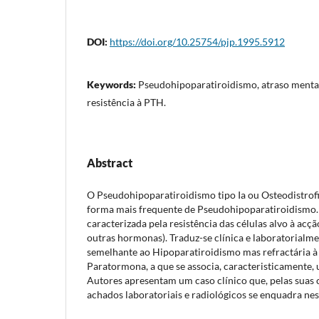
DOI:
https://doi.org/10.25754/pjp.1995.5912
Keywords:
Pseudohipoparatiroidismo, atraso mental,
resistência à PTH.
Abstract
O Pseudohipoparatiroidismo tipo Ia ou Osteodistrofia
forma mais frequente de Pseudohipoparatiroidismo
caracterizada pela resistência das células alvo à acç
outras hormonas). Traduz-se clínica e laboratorial
semelhante ao Hipoparatiroidismo mas refractária à
Paratormona, a que se associa, caracteristicamente, 
Autores apresentam um caso clínico que, pelas suas ca
achados laboratoriais e radiológicos se enquadra nes