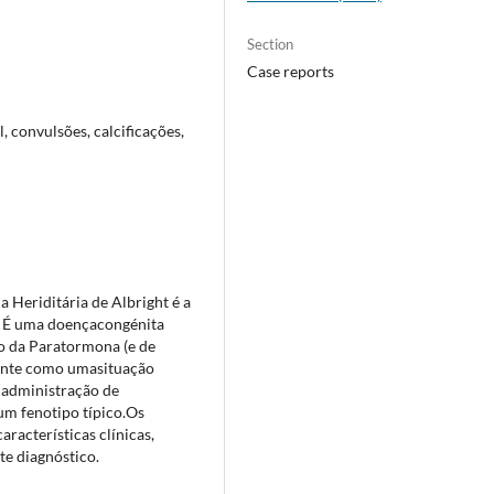
Section
Case reports
 convulsões, calcificações,
 Heriditária de Albright é a
. É uma doençacongénita
ão da Paratormona (e de
mente como umasituação
 administração de
um fenotipo típico.Os
racterísticas clínicas,
te diagnóstico.