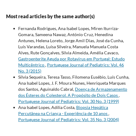
Most read articles by the same author(s)
Fernanda Rodrigues, Ana Isabel Lopes, Miren Iturriza-
Gomara, Sameena Nawaz, António Cruz, Henedina
Antunes, Helena Loreto, Jorge Amil Dias, José da Cunha,
Luís Varandas, Luísa Silveira, Manuela Manuela Costa
Alves, Rute Gonçalves, Silvia Almeida, Amélia Cavaco,
Gastroenterite Aguda por Rotavírus em Portugal: Estudo
Multicêntrico
,
Portuguese Journal of Pediatrics: Vol. 46
No. 3 (2015)
Sílvia Sequeira, Teresa Tasso, Filomena Eusébio, Luís Cunha,
Ana Isabel Lopes, J. F. Moura Nunes, Henriqueta Marques
dos Santos, Aguinaldo Cabral,
Doença de Armazenamento
dos Ésteres do Colesterol. A Propósito de Dois Casos
,
Portuguese Journal of Pediatrics: Vol. 30 No. 3 (1999)
Ana Isabel Lopes, Adília Costa,
Biopsia Hepática
Percutânea na Criança - Experiência de 10 anos
,
Portuguese Journal of Pediatrics: Vol. 35 No. 3 (2004)