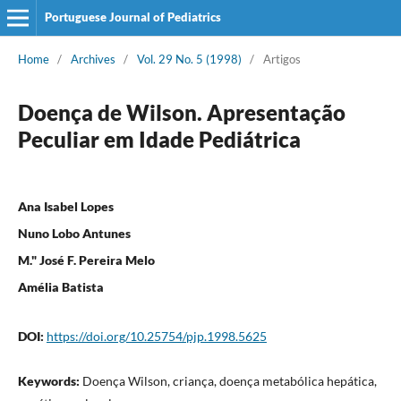
Portuguese Journal of Pediatrics
Home
/
Archives
/
Vol. 29 No. 5 (1998)
/
Artigos
Doença de Wilson. Apresentação
Peculiar em Idade Pediátrica
Ana Isabel Lopes
Nuno Lobo Antunes
M." José F. Pereira Melo
Amélia Batista
DOI:
https://doi.org/10.25754/pjp.1998.5625
Keywords:
Doença Wilson, criança, doença metabólica hepática,