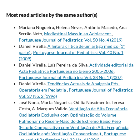
Most read articles by the same author(s)
Mariana Nogueira, Helena Neves, António Macedo, Ana
Serrão Neto,
Mediastinal Mass in an Adolescent
,
Portuguese Journal of Pediatrics: Vol. 50 No. 4 (2019)
Daniel Virella,
A leitura crítica de um artigo médico (1ª
parte)
,
Portuguese Journal of Pediatrics: Vol. 40 No. 1
(2009)
Daniel Virella, Luís Pereira-da-Silva,
Actividade editorial da
Acta Pediátrica Portuguesa no biénio 2005-2006
,
Portuguese Journal of Pediatrics: Vol. 38 No. 1 (2007)
Daniel Virella,
Tendências Actuais da Analgesia Pós-
Operatória em Pediatria
,
Portuguese Journal of Pediatrics:
Vol. 27 No. 2 (1996)
José Nona, Marta Nogueira, Odília Nascimento, Teresa
Costa, A. Marques Valido,
Ventilação de Alta Frequência
Oscilatória Exclusiva com Optimização do Volume
Pulmonar no Recém-Nascido de Extremo Baixo Peso
(Estudo Comparativo com Ventilação de Alta Frequência
Oscilatória após Ventilação Convencional)
,
Portuguese
Journal of Pediatrics: Vol. 32 No. 4 (2001)