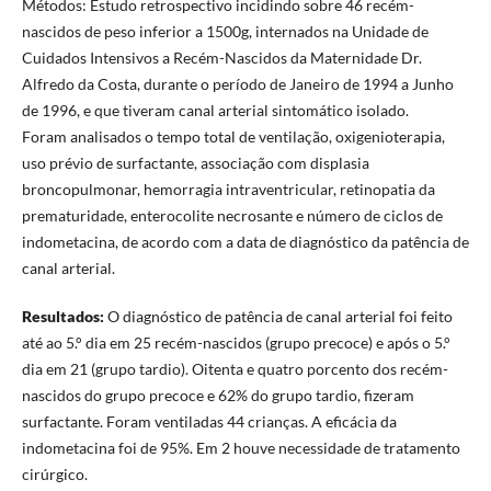
Métodos: Estudo retrospectivo incidindo sobre 46 recém-
nascidos de peso inferior a 1500g, internados na Unidade de
Cuidados Intensivos a Recém-Nascidos da Maternidade Dr.
Alfredo da Costa, durante o período de Janeiro de 1994 a Junho
de 1996, e que tiveram canal arterial sintomático isolado.
Foram analisados o tempo total de ventilação, oxigenioterapia,
uso prévio de surfactante, associação com displasia
broncopulmonar, hemorragia intraventricular, retinopatia da
prematuridade, enterocolite necrosante e número de ciclos de
indometacina, de acordo com a data de diagnóstico da patência de
canal arterial.
Resultados:
O diagnóstico de patência de canal arterial foi feito
até ao 5.° dia em 25 recém-nascidos (grupo precoce) e após o 5.°
dia em 21 (grupo tardio). Oitenta e quatro porcento dos recém-
nascidos do grupo precoce e 62% do grupo tardio, fizeram
surfactante. Foram ventiladas 44 crianças. A eficácia da
indometacina foi de 95%. Em 2 houve necessidade de tratamento
cirúrgico.