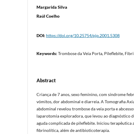
Margarida Silva
Raúl Coelho
DOI:
https://doi.org/10.25754/pjp.2001.5308
Keywords:
Trombose da Veia Porta, Pileflebite, Fibri
Abstract
Criança de 7 anos, sexo feminino, com síndrome febr
vómitos, dor abdominal e diarreia. A Tomografia Ax
abdominal revelou trombose da veia porta e abcessos
laparotomia exploradora, que levou ao diagnóstico de
aguda complicada de pileflebite. Iniciou terapêutica 
fibrinolítica, além de antibioticoterapia.