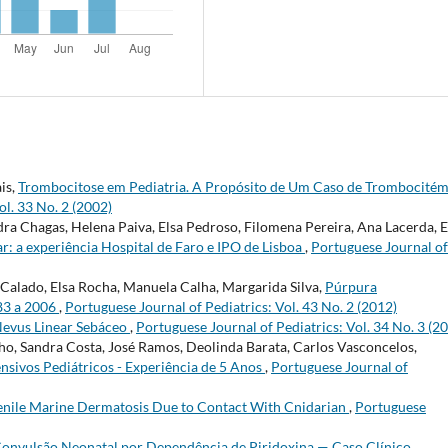
is,
Trombocitose em Pediatria. A Propósito de Um Caso de Trombocitém
ol. 33 No. 2 (2002)
ra Chagas, Helena Paiva, Elsa Pedroso, Filomena Pereira, Ana Lacerda, E
ar: a experiência Hospital de Faro e IPO de Lisboa
,
Portuguese Journal of
 Calado, Elsa Rocha, Manuela Calha, Margarida Silva,
Púrpura
83 a 2006
,
Portuguese Journal of Pediatrics: Vol. 43 No. 2 (2012)
evus Linear Sebáceo
,
Portuguese Journal of Pediatrics: Vol. 34 No. 3 (2
o, Sandra Costa, José Ramos, Deolinda Barata, Carlos Vasconcelos,
sivos Pediátricos - Experiência de 5 Anos
,
Portuguese Journal of
enile Marine Dermatosis Due to Contact With Cnidarian
,
Portuguese
onvulsão Neonatal por Dependência de Piridoxina — Caso Clínico
,