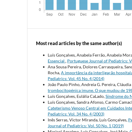
Most read articles by the same author(s)
Luís Gonçalves, Anabela Ferrão, Anabela Mora
Essencial
,
Portuguese Journal of Pediatrics: V
Ana Sousa Pereira, Dolores Carrasqueira, Sand
Rocha,
A importância da interligação hospital
Pediatrics: Vol. 45 No. 4 (2014)
João Paulo Pinho, Andreia G. Pereira, Cláudia
trombocitopénica imune. O que mudou de 19
Luís Gonçalves, Eulália CaLado,
Síndrome do N
Luís Gonçalves, Sandra Afonso, Carmo Camach
Cateterismo Venoso Central em Cuidados Inten
Pediatrics: Vol. 34 No. 4 (2003)
Inês Serras, Victor Miranda, Luís Gonçalves,
P
Journal of Pediatrics: Vol. 50 No. 1 (2019)
Marisol Anselmo, Luís Gonçalves, José Maio,
C