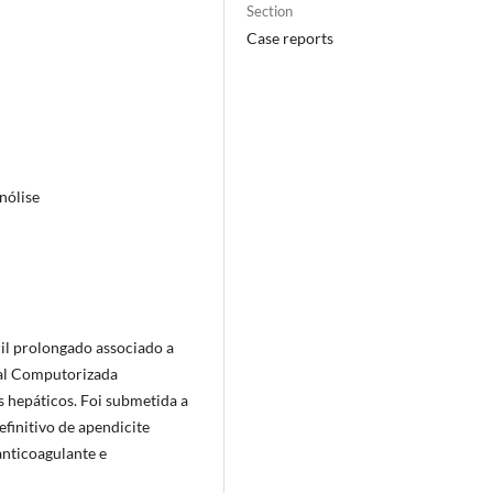
Section
Case reports
nólise
il prolongado associado a
ial Computorizada
 hepáticos. Foi submetida a
finitivo de apendicite
anticoagulante e