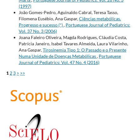
(1997)
João Gomes-Pedro, Aguinaldo Cabral, Teresa Tasso,
Filomena Eusébio, Ana Gaspar,
Ciências metabólicas.
Progresso e sucesso (*)
,
Portuguese Journal of Pediatrics:
Vol. 37 No. 3 (2006)
Joana Faleiro Oliveira, Magda Rodrigues, Cláudia Costa,
Patrícia Janeiro, Isabel Tavares Almeida, Laura Vilarinho,
Ana Gaspar,
Tirosinemia Tipo 1: O Passado e o Presente
Numa Unidade de Doenças Metabólicas
,
Portuguese
Journal of Pediatrics: Vol. 47 No. 4 (2016)
1
2
3
>
>>