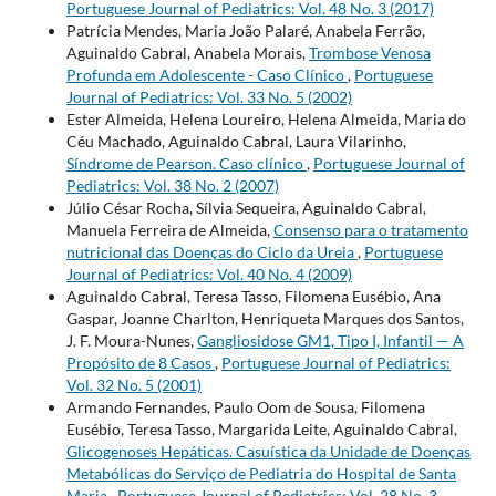
Portuguese Journal of Pediatrics: Vol. 48 No. 3 (2017)
Patrícia Mendes, Maria João Palaré, Anabela Ferrão,
Aguinaldo Cabral, Anabela Morais,
Trombose Venosa
Profunda em Adolescente - Caso Clínico
,
Portuguese
Journal of Pediatrics: Vol. 33 No. 5 (2002)
Ester Almeida, Helena Loureiro, Helena Almeida, Maria do
Céu Machado, Aguinaldo Cabral, Laura Vilarinho,
Síndrome de Pearson. Caso clínico
,
Portuguese Journal of
Pediatrics: Vol. 38 No. 2 (2007)
Júlio César Rocha, Sílvia Sequeira, Aguinaldo Cabral,
Manuela Ferreira de Almeida,
Consenso para o tratamento
nutricional das Doenças do Ciclo da Ureia
,
Portuguese
Journal of Pediatrics: Vol. 40 No. 4 (2009)
Aguinaldo Cabral, Teresa Tasso, Filomena Eusébio, Ana
Gaspar, Joanne Charlton, Henriqueta Marques dos Santos,
J. F. Moura-Nunes,
Gangliosidose GM1, Tipo I, Infantil — A
Propósito de 8 Casos
,
Portuguese Journal of Pediatrics:
Vol. 32 No. 5 (2001)
Armando Fernandes, Paulo Oom de Sousa, Filomena
Eusébio, Teresa Tasso, Margarida Leite, Aguinaldo Cabral,
Glicogenoses Hepáticas. Casuística da Unidade de Doenças
Metabólicas do Serviço de Pediatria do Hospital de Santa
Maria
,
Portuguese Journal of Pediatrics: Vol. 28 No. 3