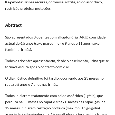
Keywords:
Urinas escuras, ocronose, artrite, ácido ascórbico,
restrição proteica, mutações
Abstract
São apresentados 3 doentes com alkaptonúria (AKU) com idade
actual de 6,5 anos (sexo masculino), e 9 anos e 11 anos (sexo
feminino, irmãs).
Todos os doentes apresentaram, desde o nascimento, urina que se
tornava escura após o contacto com o ar.
O diagnóstico definitivo foi tardio, ocorrendo aos 23 meses no
rapaz e 5 anos e 7 anos nas irmãs.
Todos iniciaram tratamento com ácido ascórbico (1g/dia), que
perdura há 55 meses no rapaz e 49 e 60 meses nas raparigas; há
12 meses iniciaram restrição proteica (máximo: 1,5g/kg/dia)
associada à vitaminoterapia. Os resultados da terapêutica foram