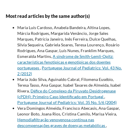
Most read articles by the same author(s)
Maria Luís Cardoso, Anabela Bandeira, Altina Lopes,
Márcia Rodrigues, Margarida Venâncio, Jorge Sales
Marques, Patrícia Janeiro, Inês Ferreira, Dulce Quelhas,
Silvia Sequeira, Gabriela Soares, Teresa Lourenço, Rosário
Rodrigues, Ana Gaspar, Luís Nunes, Franklim Marques,
Esmeralda Martins,
A síndrome de Smith-Lemli-Opitz:
características fenotípicas e genotípicas dos doentes
portugueses
,
Portuguese Journal of Pediatrics: Vol. 43 No.
2 (2012)
Maria João Silva, Aguinaldo Cabral, Filomena Eusébio,
Teresa Tasso, Ana Gaspar, Isabel Tavares de Almeida, Isabel
Rivera,
Défice do Complexo da Piruvato Desidrogenase
(cPDH): Primeiro Caso Identificado em Portugal
,
Portuguese Journal of Pediatrics: Vol. 35 No. 5/6 (2004)
Vera Domingos Almeida, Francisco Abecasis, Ana Gaspar,
Leonor Boto, Joana Rios, Cristina Camilo, Marisa Vieira,
Hemodiafiltração venovenosa contínua nas
descompensações graves de doenças metabólicas
,