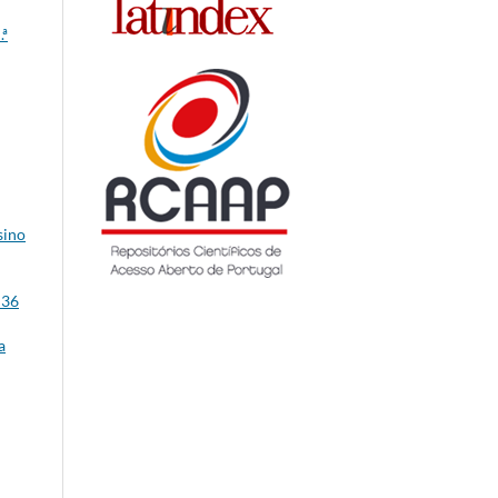
.ª
sino
 36
a