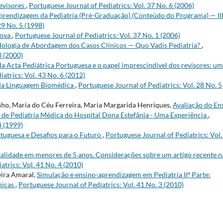
evisores
,
Portuguese Journal of Pediatrics: Vol. 37 No. 6 (2006)
prendizagem da Pediatria (Pré-Graduação) (Conteúdo do Programa) — III
29 No. 5 (1998)
Nova
,
Portuguese Journal of Pediatrics: Vol. 37 No. 1 (2006)
ologia de Abordagem dos Casos Clínicos — Quo Vadis Pediatria?
,
3 (2000)
da Acta Pediátrica Portuguesa e o papel imprescindível dos revisores: um
atrics: Vol. 43 No. 6 (2012)
 da Linguagem Biomédica
,
Portuguese Journal of Pediatrics: Vol. 28 No. 5
nho, Maria do Céu Ferreira, Maria Margarida Henriques,
Avaliação do En
 de Pediatria Médica do Hospital Dona Estefânia - Uma Experiência
,
4 (1999)
rtuguesa e Desafios para o Futuro
,
Portuguese Journal of Pediatrics: Vol.
alidade em menores de 5 anos. Considerações sobre um artigo recente n
atrics: Vol. 41 No. 4 (2010)
eira Amaral,
Simulação e ensino-aprendizagem em Pediatria IIª Parte:
nicas
,
Portuguese Journal of Pediatrics: Vol. 41 No. 3 (2010)