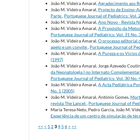
João M. Videira Amaral,
Agradecimento aos R
João M. Videira Amaral,
Projecto de Ensino-A
Parte
,
Portuguese Journal of Pediatrics: Vol. 
João M. Videira Amaral,
Ano Novo - Revista 
João M. Videira Amaral,
A Propósito da Metod
Portuguese Journal of Pediatrics: Vol. 31 No. 
João M. Videira Amaral,
O processo editorial 
apelo e um convite
,
Portuguese Journal of Pedi
João M. Videira Amaral,
A Pureza e os Vícios
(1997)
João M. Videira Amaral, Jorge Azevedo Couti
da Neonatologia I no Internato Complementar
Portuguese Journal of Pediatrics: Vol. 30 No. 
Joào M. Videira Amaral,
A Acta Pediátrica Po
No. 1 (2005)
João M. Videira Amaral, António Gomes,
Mort
revista The Lancet
,
Portuguese Journal of Pedi
Maria Teresa Neto, Pedro Garcia, João M. Vid
Experiência de um centro de simulação de téc
<<
<
1
2
3
4
5
6
>
>>