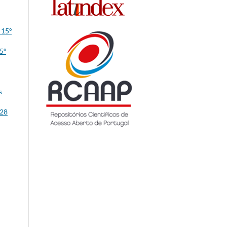
 15º
5º
s
 28