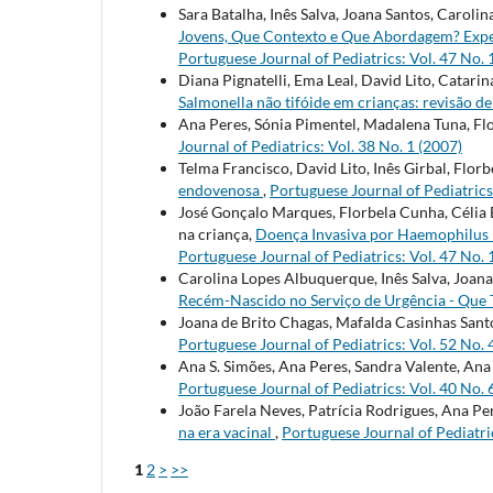
Sara Batalha, Inês Salva, Joana Santos, Carol
Jovens, Que Contexto e Que Abordagem? Exper
Portuguese Journal of Pediatrics: Vol. 47 No. 
Diana Pignatelli, Ema Leal, David Lito, Catar
Salmonella não tifóide em crianças: revisão d
Ana Peres, Sónia Pimentel, Madalena Tuna, Fl
Journal of Pediatrics: Vol. 38 No. 1 (2007)
Telma Francisco, David Lito, Inês Girbal, Flor
endovenosa
,
Portuguese Journal of Pediatrics:
José Gonçalo Marques, Florbela Cunha, Célia 
na criança,
Doença Invasiva por Haemophilus 
Portuguese Journal of Pediatrics: Vol. 47 No. 
Carolina Lopes Albuquerque, Inês Salva, Joana 
Recém-Nascido no Serviço de Urgência - Que
Joana de Brito Chagas, Mafalda Casinhas Santos
Portuguese Journal of Pediatrics: Vol. 52 No. 
Ana S. Simões, Ana Peres, Sandra Valente, An
Portuguese Journal of Pediatrics: Vol. 40 No. 
João Farela Neves, Patrícia Rodrigues, Ana Pe
na era vacinal
,
Portuguese Journal of Pediatric
1
2
>
>>