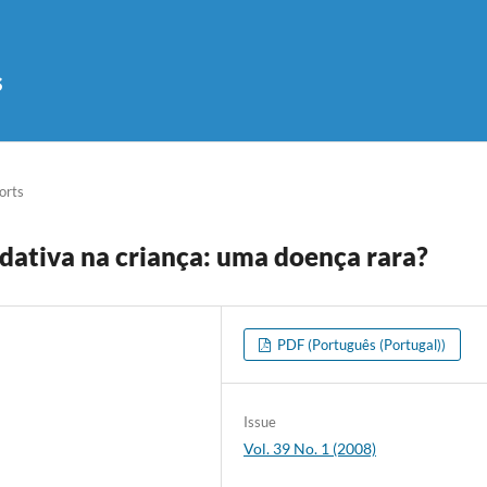
s
orts
udativa na criança: uma doença rara?
PDF (Português (Portugal))
Issue
Vol. 39 No. 1 (2008)