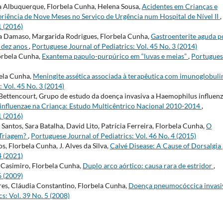
ina Albuquerque, Florbela Cunha, Helena Sousa,
Acidentes em Crianças e
iência de Nove Meses no Serviço de Urgência num Hospital de Nível II
,
1 (2016)
ina Damaso, Margarida Rodrigues, Florbela Cunha,
Gastroenterite aguda p
e dez anos
,
Portuguese Journal of Pediatrics: Vol. 45 No. 3 (2014)
orbela Cunha,
Exantema papulo-purpúrico em “luvas e meias”
,
Portugues
bela Cunha,
Meningite assética associada à terapêutica com imunoglobuli
 Vol. 45 No. 3 (2014)
Bettencourt, Grupo de estudo da doença invasiva a Haemophilus influen
influenzae na Criança: Estudo Multicêntrico Nacional 2010-2014
,
1 (2016)
Santos, Sara Batalha, David Lito, Patrícia Ferreira, Florbela Cunha,
O
 Triagem?
,
Portuguese Journal of Pediatrics: Vol. 46 No. 4 (2015)
, Florbela Cunha, J. Alves da Silva,
Calvé Disease: A Cause of Dorsalgia
4 (2021)
a Casimiro, Florbela Cunha,
Duplo arco aórtico: causa rara de estridor
,
6 (2009)
res, Cláudia Constantino, Florbela Cunha,
Doença pneumocóccica invasi
s: Vol. 39 No. 5 (2008)