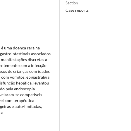
Section
Case reports
) é uma doença rara na
gastrointestinais associados
 manifestações discretas a
quentemente com a infecção
asos de crianças com idades
s com vómitos, epigastralgia
sfunção hepática, levantou
ado pela endoscopia
revelaram-se compatíveis
el com terapêutica
eiras e auto-limitadas,
da