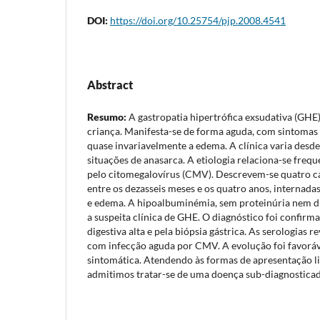
DOI:
https://doi.org/10.25754/pjp.2008.4541
Abstract
Resumo:
A gastropatia hipertrófica exsudativa (GHE
criança. Manifesta-se de forma aguda, com sintomas 
quase invariavelmente a edema. A clínica varia desde
situações de anasarca. A etiologia relaciona-se fre
pelo citomegalovírus (CMV). Descrevem-se quatro c
entre os dezasseis meses e os quatro anos, internada
e edema. A hipoalbuminémia, sem proteinúria nem di
a suspeita clínica de GHE. O diagnóstico foi confirm
digestiva alta e pela biópsia gástrica. As serologias 
com infecção aguda por CMV. A evolução foi favoráv
sintomática. Atendendo às formas de apresentação lig
admitimos tratar-se de uma doença sub-diagnostica