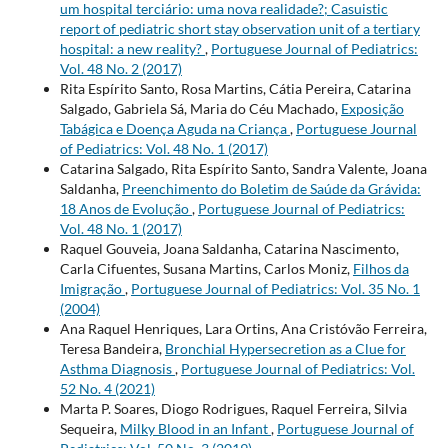
um hospital terciário: uma nova realidade?; Casuistic
report of pediatric short stay observation unit of a tertiary
hospital: a new reality?
,
Portuguese Journal of Pediatrics:
Vol. 48 No. 2 (2017)
Rita Espírito Santo, Rosa Martins, Cátia Pereira, Catarina
Salgado, Gabriela Sá, Maria do Céu Machado,
Exposição
Tabágica e Doença Aguda na Criança
,
Portuguese Journal
of Pediatrics: Vol. 48 No. 1 (2017)
Catarina Salgado, Rita Espírito Santo, Sandra Valente, Joana
Saldanha,
Preenchimento do Boletim de Saúde da Grávida:
18 Anos de Evolução
,
Portuguese Journal of Pediatrics:
Vol. 48 No. 1 (2017)
Raquel Gouveia, Joana Saldanha, Catarina Nascimento,
Carla Cifuentes, Susana Martins, Carlos Moniz,
Filhos da
Imigração
,
Portuguese Journal of Pediatrics: Vol. 35 No. 1
(2004)
Ana Raquel Henriques, Lara Ortins, Ana Cristóvão Ferreira,
Teresa Bandeira,
Bronchial Hypersecretion as a Clue for
Asthma Diagnosis
,
Portuguese Journal of Pediatrics: Vol.
52 No. 4 (2021)
Marta P. Soares, Diogo Rodrigues, Raquel Ferreira, Silvia
Sequeira,
Milky Blood in an Infant
,
Portuguese Journal of