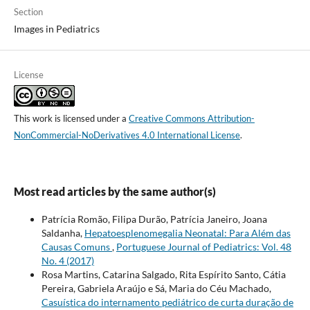
Section
Images in Pediatrics
License
This work is licensed under a
Creative Commons Attribution-
NonCommercial-NoDerivatives 4.0 International License
.
Most read articles by the same author(s)
Patrícia Romão, Filipa Durão, Patrícia Janeiro, Joana
Saldanha,
Hepatoesplenomegalia Neonatal: Para Além das
Causas Comuns
,
Portuguese Journal of Pediatrics: Vol. 48
No. 4 (2017)
Rosa Martins, Catarina Salgado, Rita Espírito Santo, Cátia
Pereira, Gabriela Araújo e Sá, Maria do Céu Machado,
Casuística do internamento pediátrico de curta duração de