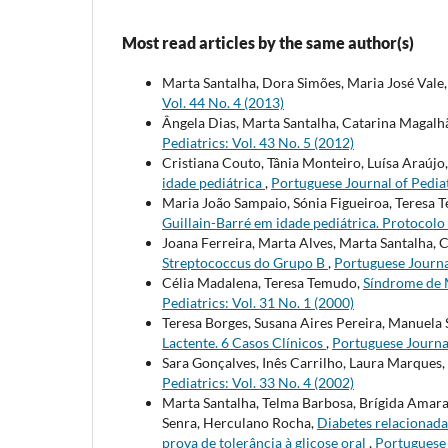
Most read articles by the same author(s)
Marta Santalha, Dora Simões, Maria José Vale
Vol. 44 No. 4 (2013)
Ângela Dias, Marta Santalha, Catarina Magalhã
Pediatrics: Vol. 43 No. 5 (2012)
Cristiana Couto, Tânia Monteiro, Luísa Araúj
idade pediátrica
,
Portuguese Journal of Pediat
Maria João Sampaio, Sónia Figueiroa, Teresa T
Guillain-Barré em idade pediátrica. Protocol
Joana Ferreira, Marta Alves, Marta Santalha, C
Streptococcus do Grupo B
,
Portuguese Journal
Célia Madalena, Teresa Temudo,
Síndrome de 
Pediatrics: Vol. 31 No. 1 (2000)
Teresa Borges, Susana Aires Pereira, Manuela
Lactente. 6 Casos Clínicos
,
Portuguese Journal
Sara Gonçalves, Inês Carrilho, Laura Marques,
Pediatrics: Vol. 33 No. 4 (2002)
Marta Santalha, Telma Barbosa, Brígida Amaral,
Senra, Herculano Rocha,
Diabetes relacionada
prova de tolerância à glicose oral
,
Portuguese 