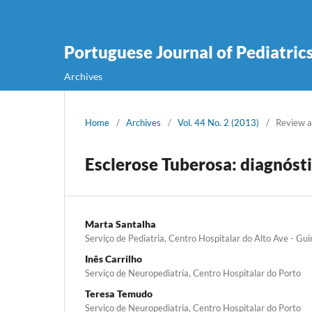
Portuguese Journal of Pediatric
Archives
Home
/
Archives
/
Vol. 44 No. 2 (2013)
/
Review a
Esclerose Tuberosa: diagnóst
Marta Santalha
Serviço de Pediatria, Centro Hospitalar do Alto Ave - Gu
Inês Carrilho
Serviço de Neuropediatria, Centro Hospitalar do Porto
Teresa Temudo
Serviço de Neuropediatria, Centro Hospitalar do Porto