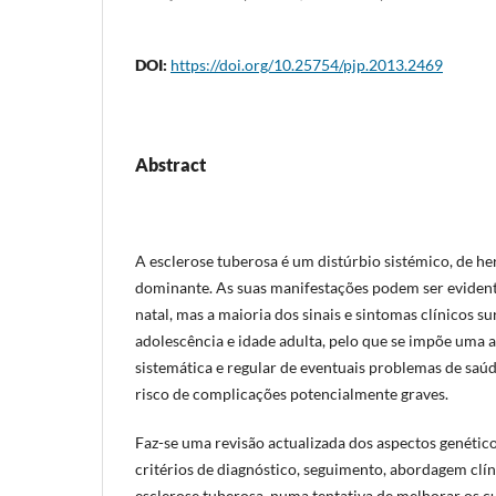
DOI:
https://doi.org/10.25754/pjp.2013.2469
Abstract
A esclerose tuberosa é um distúrbio sistémico, de h
dominante. As suas manifestações podem ser evident
natal, mas a maioria dos sinais e sintomas clínicos s
adolescência e idade adulta, pelo que se impõe uma 
sistemática e regular de eventuais problemas de saú
risco de complicações potencialmente graves.
Faz-se uma revisão actualizada dos aspectos genético
critérios de diagnóstico, seguimento, abordagem clín
esclerose tuberosa, numa tentativa de melhorar os c