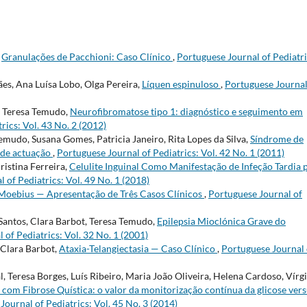
,
Granulações de Pacchioni: Caso Clínico
,
Portuguese Journal of Pediatri
es, Ana Luísa Lobo, Olga Pereira,
Líquen espinuloso
,
Portuguese Journal
o, Teresa Temudo,
Neurofibromatose tipo 1: diagnóstico e seguimento em
rics: Vol. 43 No. 2 (2012)
emudo, Susana Gomes, Patricia Janeiro, Rita Lopes da Silva,
Síndrome de
o de actuação
,
Portuguese Journal of Pediatrics: Vol. 42 No. 1 (2011)
ristina Ferreira,
Celulite Inguinal Como Manifestação de Infeção Tardia 
 of Pediatrics: Vol. 49 No. 1 (2018)
Moebius — Apresentação de Três Casos Clínicos
,
Portuguese Journal of
 Santos, Clara Barbot, Teresa Temudo,
Epilepsia Mioclónica Grave do
 of Pediatrics: Vol. 32 No. 1 (2001)
 Clara Barbot,
Ataxia-Telangiectasia — Caso Clínico
,
Portuguese Journal 
 Teresa Borges, Luís Ribeiro, Maria João Oliveira, Helena Cardoso, Vírgi
 com Fibrose Quística: o valor da monitorização contínua da glicose ver
Journal of Pediatrics: Vol. 45 No. 3 (2014)