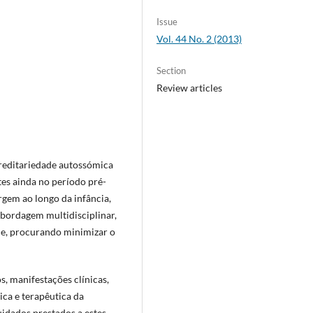
Issue
Vol. 44 No. 2 (2013)
Section
Review articles
ereditariedade autossómica
es ainda no período pré-
urgem ao longo da infância,
abordagem multidisciplinar,
de, procurando minimizar o
s, manifestações clínicas,
ica e terapêutica da
uidados prestados a estes