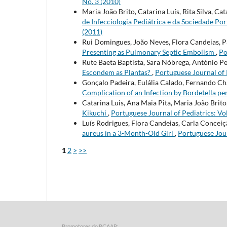
No. 3 (2010)
Maria João Brito, Catarina Luís, Rita Silva, Ca
de Infecciologia Pediátrica e da Sociedade P
(2011)
Rui Domingues, João Neves, Flora Candeias, P
Presenting as Pulmonary Septic Embolism
,
Po
Rute Baeta Baptista, Sara Nóbrega, António P
Escondem as Plantas?
,
Portuguese Journal of P
Gonçalo Padeira, Eulália Calado, Fernando Cha
Complication of an Infection by Bordetella pe
Catarina Luis, Ana Maia Pita, Maria João Bri
Kikuchi
,
Portuguese Journal of Pediatrics: Vol
Luís Rodrigues, Flora Candeias, Carla Conceiç
aureus in a 3-Month-Old Girl
,
Portuguese Jour
1
2
>
>>
Promotores do RCAAP: