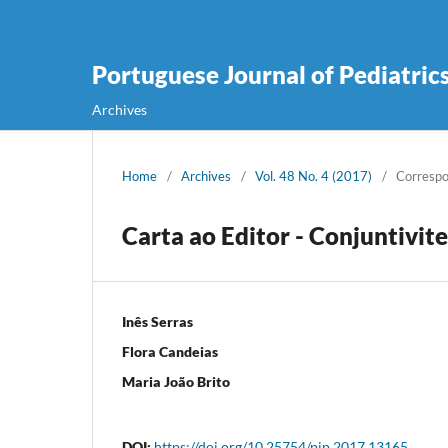
Portuguese Journal of Pediatric
Archives
Home
/
Archives
/
Vol. 48 No. 4 (2017)
/
Corresp
Carta ao Editor - Conjuntivit
Inês Serras
Flora Candeias
Maria João Brito
DOI:
https://doi.org/10.25754/pjp.2017.13165