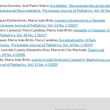
tarina Gouveia, José Pedro Vieira,
Encefalites - Recomendações da Socie
ortuguesa de Neuropediatria
,
Portuguese Journal of Pediatrics: Vol. 42 No
aula Kjöllerström, Maria João Brito,
Lemierre Syndrome in a Teenager
rtuguese Journal of Pediatrics: Vol. 52 No. 1 (2021)
edro Campos2, Flora Candeias, Maria João Brito,
Hepatite e Colestase: 
ediatrics: Vol. 48 No. 1 (2017)
ves, Maria João Brito, Flora Candeias,
Encephalopathy: A Rare
rtussis
,
Portuguese Journal of Pediatrics: Vol. 50 No. 1 (2019)
to, Lourdes Cuesta, Alexandra Dias, Maria do Céu Machado,
Doença de
. 39 No. 6 (2008)
ão, Maria João Brito,
Lemierre-Like Syndrome Caused by Staphylococcus
nal of Pediatrics: Vol. 51 No. 4 (2020)
Financiadores do RCAAP: