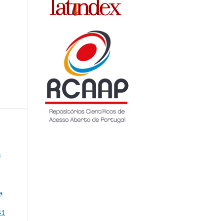
a
a
41