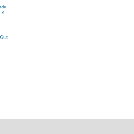
dade
. 6
O Que