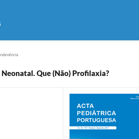
s
ondenência
e Neonatal. Que (Não) Profilaxia?