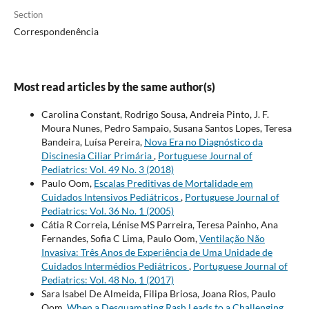
Section
Correspondenência
Most read articles by the same author(s)
Carolina Constant, Rodrigo Sousa, Andreia Pinto, J. F.
Moura Nunes, Pedro Sampaio, Susana Santos Lopes, Teresa
Bandeira, Luísa Pereira,
Nova Era no Diagnóstico da
Discinesia Ciliar Primária
,
Portuguese Journal of
Pediatrics: Vol. 49 No. 3 (2018)
Paulo Oom,
Escalas Preditivas de Mortalidade em
Cuidados Intensivos Pediátricos
,
Portuguese Journal of
Pediatrics: Vol. 36 No. 1 (2005)
Cátia R Correia, Lénise MS Parreira, Teresa Painho, Ana
Fernandes, Sofia C Lima, Paulo Oom,
Ventilação Não
Invasiva: Três Anos de Experiência de Uma Unidade de
Cuidados Intermédios Pediátricos
,
Portuguese Journal of
Pediatrics: Vol. 48 No. 1 (2017)
Sara Isabel De Almeida, Filipa Briosa, Joana Rios, Paulo
Oom,
When a Desquamating Rash Leads to a Challenging