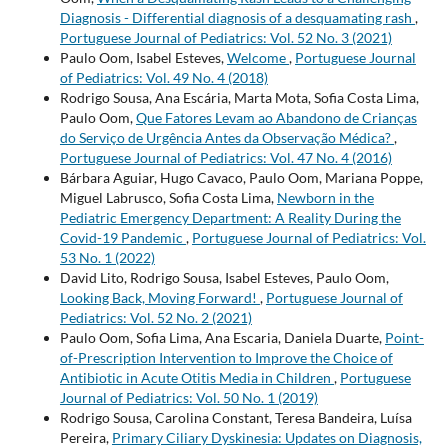
Diagnosis - Differential diagnosis of a desquamating rash
,
Portuguese Journal of Pediatrics: Vol. 52 No. 3 (2021)
Paulo Oom, Isabel Esteves,
Welcome
,
Portuguese Journal
of Pediatrics: Vol. 49 No. 4 (2018)
Rodrigo Sousa, Ana Escária, Marta Mota, Sofia Costa Lima,
Paulo Oom,
Que Fatores Levam ao Abandono de Crianças
do Serviço de Urgência Antes da Observação Médica?
,
Portuguese Journal of Pediatrics: Vol. 47 No. 4 (2016)
Bárbara Aguiar, Hugo Cavaco, Paulo Oom, Mariana Poppe,
Miguel Labrusco, Sofia Costa Lima,
Newborn in the
Pediatric Emergency Department: A Reality During the
Covid-19 Pandemic
,
Portuguese Journal of Pediatrics: Vol.
53 No. 1 (2022)
David Lito, Rodrigo Sousa, Isabel Esteves, Paulo Oom,
Looking Back, Moving Forward!
,
Portuguese Journal of
Pediatrics: Vol. 52 No. 2 (2021)
Paulo Oom, Sofia Lima, Ana Escaria, Daniela Duarte,
Point-
of-Prescription Intervention to Improve the Choice of
Antibiotic in Acute Otitis Media in Children
,
Portuguese
Journal of Pediatrics: Vol. 50 No. 1 (2019)
Rodrigo Sousa, Carolina Constant, Teresa Bandeira, Luísa
Pereira,
Primary Ciliary Dyskinesia: Updates on Diagnosis,