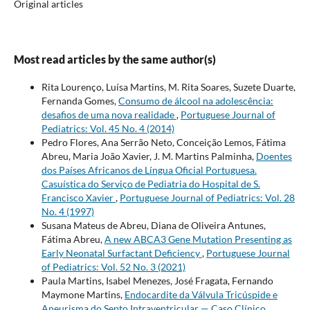
Original articles
Most read articles by the same author(s)
Rita Lourenço, Luísa Martins, M. Rita Soares, Suzete Duarte,
Fernanda Gomes,
Consumo de álcool na adolescência:
desafios de uma nova realidade
,
Portuguese Journal of
Pediatrics: Vol. 45 No. 4 (2014)
Pedro Flores, Ana Serrão Neto, Conceição Lemos, Fátima
Abreu, Maria João Xavier, J. M. Martins Palminha,
Doentes
dos Países Africanos de Língua Oficial Portuguesa.
Casuística do Serviço de Pediatria do Hospital de S.
Francisco Xavier
,
Portuguese Journal of Pediatrics: Vol. 28
No. 4 (1997)
Susana Mateus de Abreu, Diana de Oliveira Antunes,
Fátima Abreu,
A new ABCA3 Gene Mutation Presenting as
Early Neonatal Surfactant Deficiency
,
Portuguese Journal
of Pediatrics: Vol. 52 No. 3 (2021)
Paula Martins, Isabel Menezes, José Fragata, Fernando
Maymone Martins,
Endocardite da Válvula Tricúspide e
Aneurisma do Septo Intraventricular — Caso Clínico
,