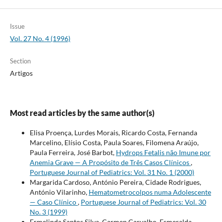
Issue
Vol. 27 No. 4 (1996)
Section
Artigos
Most read articles by the same author(s)
Elisa Proença, Lurdes Morais, Ricardo Costa, Fernanda
Marcelino, Elísio Costa, Paula Soares, Filomena Araújo,
Paula Ferreira, José Barbot,
Hydrops Fetalis não Imune por
Anemia Grave — A Propósito de Três Casos Clínicos
,
Portuguese Journal of Pediatrics: Vol. 31 No. 1 (2000)
Margarida Cardoso, António Pereira, Cidade Rodrigues,
António Vilarinho,
Hematometrocolpos numa Adolescente
— Caso Clínico
,
Portuguese Journal of Pediatrics: Vol. 30
No. 3 (1999)
Ermelinda Santos Silva, Carmen Carvalho, Esmeralda