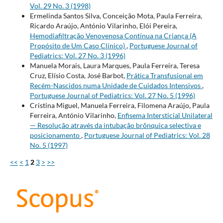
Vol. 29 No. 3 (1998)
Ermelinda Santos Silva, Conceição Mota, Paula Ferreira,
Ricardo Araújo, António Vilarinho, Elói Pereira,
Hemodiafiltração Venovenosa Contínua na Criança (A
Propósito de Um Caso Clínico)
,
Portuguese Journal of
Pediatrics: Vol. 27 No. 3 (1996)
Manuela Morais, Laura Marques, Paula Ferreira, Teresa
Cruz, Elísio Costa, José Barbot,
Prática Transfusional em
Recém-Nascidos numa Unidade de Cuidados Intensivos
,
Portuguese Journal of Pediatrics: Vol. 27 No. 5 (1996)
Cristina Miguel, Manuela Ferreira, Filomena Araújo, Paula
Ferreira, António Vilarinho,
Enfisema Intersticial Unilateral
— Resolução através da intubação brônquica selectiva e
posicionamento
,
Portuguese Journal of Pediatrics: Vol. 28
No. 5 (1997)
<<
<
1
2
3
>
>>