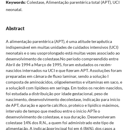
Keywords:
Colestase, Alimentação parentérica total (APT), UCI
neonatal.
Abstract
A alimentação parentérica (APT), é uma atitude terapêutica
indispensável em muitas unidades de cuidados intensivos (UCI)
neonatais e o seu usoprolongado está muitas vezes associado ao
desenvolvimento de colestase.No período compreendido entre
Abril de 1994 a Março de 1995, foram estudados os recém-
nascidos internados na UCI e que fizeram APT. Assoluções foram
preparadas em câmara de fluxo laminar, sendo a solução I
composta de aminoácidos, oligoelementos e vitaminas em saco, e
a soluçãoII com lipídeos em seringa. Em todos os recém-nascidos,
foi estudada a distribuição por idade gestacional, peso de
nascimento, desenvolvimento decolestase, indicação para início
de APT, duração e aporte calcifico, proteico e lipídico máximos,
intervalo de tempo que mediou entre o início APTe o
desenvolvimento de colestase, e sua duração. Desenvolveram
colestase 14% dos R.N., a quem foi administrado este tipo de
alimentação. A indicaçãoprincipal foi em 6 (86%), dos casos a