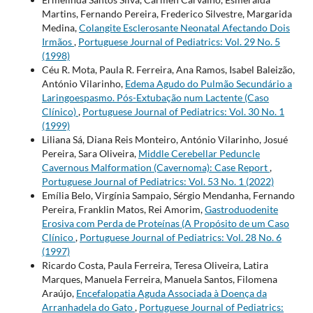
Martins, Fernando Pereira, Frederico Silvestre, Margarida
Medina,
Colangite Esclerosante Neonatal Afectando Dois
Irmãos
,
Portuguese Journal of Pediatrics: Vol. 29 No. 5
(1998)
Céu R. Mota, Paula R. Ferreira, Ana Ramos, Isabel Baleizão,
António Vilarinho,
Edema Agudo do Pulmão Secundário a
Laringoespasmo. Pós-Extubação num Lactente (Caso
Clínico)
,
Portuguese Journal of Pediatrics: Vol. 30 No. 1
(1999)
Liliana Sá, Diana Reis Monteiro, António Vilarinho, Josué
Pereira, Sara Oliveira,
Middle Cerebellar Peduncle
Cavernous Malformation (Cavernoma): Case Report
,
Portuguese Journal of Pediatrics: Vol. 53 No. 1 (2022)
Emília Belo, Virgínia Sampaio, Sérgio Mendanha, Fernando
Pereira, Franklin Matos, Rei Amorim,
Gastroduodenite
Erosiva com Perda de Proteínas (A Propósito de um Caso
Clínico
,
Portuguese Journal of Pediatrics: Vol. 28 No. 6
(1997)
Ricardo Costa, Paula Ferreira, Teresa Oliveira, Latira
Marques, Manuela Ferreira, Manuela Santos, Filomena
Araújo,
Encefalopatia Aguda Associada à Doença da
Arranhadela do Gato
,
Portuguese Journal of Pediatrics: