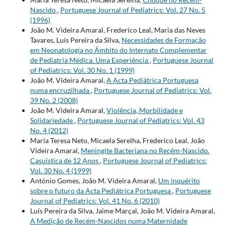
Nascido
,
Portuguese Journal of Pediatrics: Vol. 27 No. 5
(1996)
João M. Videira Amaral, Frederico Leal, Maria das Neves
Tavares, Luís Pereira da Silva,
Necessidades de Formação
em Neonatologia no Âmbito do Internato Complementar
de Pediatria Médica. Uma Experiência
,
Portuguese Journal
of Pediatrics: Vol. 30 No. 1 (1999)
João M. Videira Amaral,
A Acta Pediátrica Portuguesa
numa encruzilhada
,
Portuguese Journal of Pediatrics: Vol.
39 No. 2 (2008)
João M. Videira Amaral,
Violência, Morbilidade e
Solidariedade
,
Portuguese Journal of Pediatrics: Vol. 43
No. 4 (2012)
Maria Teresa Neto, Micaela Serelha, Frederico Leal, João
Videira Amaral,
Meningite Bacteriana no Recém-Nascido.
Casuística de 12 Anos
,
Portuguese Journal of Pediatrics:
Vol. 30 No. 4 (1999)
António Gomes, João M. Videira Amaral,
Um inquérito
sobre o futuro da Acta Pediátrica Portuguesa
,
Portuguese
Journal of Pediatrics: Vol. 41 No. 6 (2010)
Luís Pereira da Silva, Jaime Marçal, João M. Videira Amaral,
A Medição de Recém-Nascidos numa Maternidade