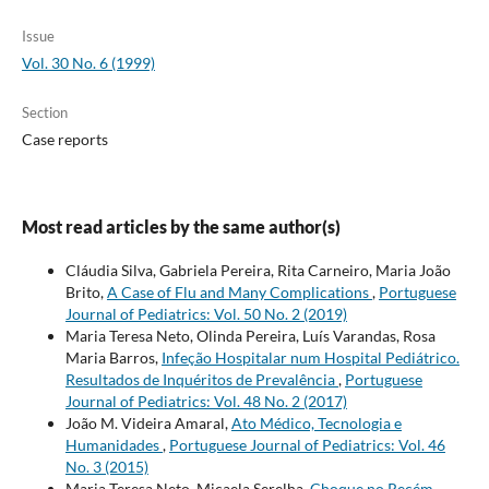
Issue
Vol. 30 No. 6 (1999)
Section
Case reports
Most read articles by the same author(s)
Cláudia Silva, Gabriela Pereira, Rita Carneiro, Maria João
Brito,
A Case of Flu and Many Complications
,
Portuguese
Journal of Pediatrics: Vol. 50 No. 2 (2019)
Maria Teresa Neto, Olinda Pereira, Luís Varandas, Rosa
Maria Barros,
Infeção Hospitalar num Hospital Pediátrico.
Resultados de Inquéritos de Prevalência
,
Portuguese
Journal of Pediatrics: Vol. 48 No. 2 (2017)
João M. Videira Amaral,
Ato Médico, Tecnologia e
Humanidades
,
Portuguese Journal of Pediatrics: Vol. 46
No. 3 (2015)
Maria Teresa Neto, Micaela Serelha,
Choque no Recém-