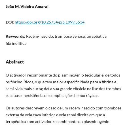
João M. Videira Amaral
DOI:
https://doi.org/10.25754/pjp.1999.5534
Keywords:
Recém-nascido, trombose venosa, terapêutica
fibrinolítica
Abstract
O activador recombinante do plasminogénio tecidular é, de todos
os fibrinolíticos, o que tem maior especificidade para a fibrina e
semi-vida mais curta; daí a sua grande eficácia na lise dos trombos
e a quase inexistência de complicações hemorrágicas.
Os autores descrevem o caso de um recém-nascido com trombose
extensa da veia cava inferior e veia renal direita em que a
terapêutica com activador recombinante do plasminogénio