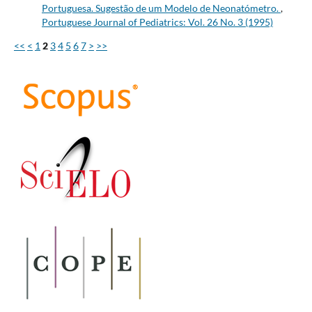
Portuguesa. Sugestão de um Modelo de Neonatómetro.
,
Portuguese Journal of Pediatrics: Vol. 26 No. 3 (1995)
<<
<
1
2
3
4
5
6
7
>
>>