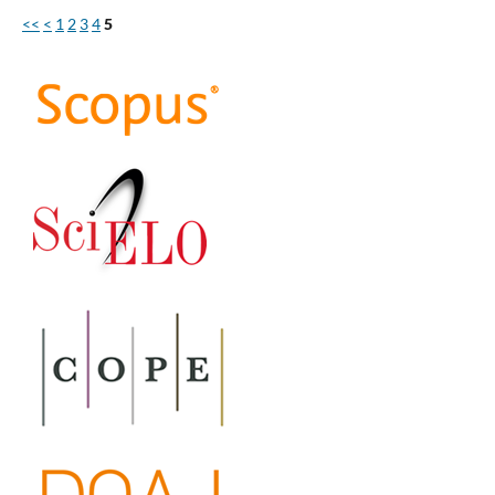
<<
<
1
2
3
4
5