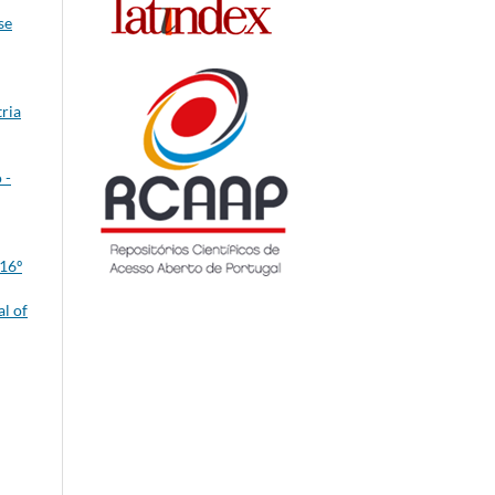
se
ria
 -
 16º
l of