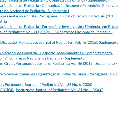
resso Nacional de Pediatria - O Congresso da Criança - Suplemento I
so Nacional de Pediatria - Comunicação, Imagem e Prevenção
,
Portugue
gresso Nacional de Pediatria - Suplemento I
 Apresentação em Sala
,
Portuguese Journal of Pediatrics: Vol. 46 (2015):
tria
o Nacional de Pediatria - Formação e Investigação / Urgências em Pediat
l of Pediatrics: Vol. 41 (2010): 11º Congresso Nacional de Pediatria -
 Discussão
,
Portuguese Journal of Pediatrics: Vol. 46 (2015): Suplemento
o Nacional de Pediatria - Desporto, Medicamentos e Comportamento
,
8): 9º Congresso Nacional de Pediatria - Suplemento I
es Orais
,
Portuguese Journal of Pediatrics: Vol. 46 (2015): Suplemento -
tejo recebe prémio da Organização Mundial de Saúde
,
Portuguese Journa
al
,
Portuguese Journal of Pediatrics: Vol. 36 No. 6 (2005)
 EDITOR
,
Portuguese Journal of Pediatrics: Vol. 31 No. 1 (2000)