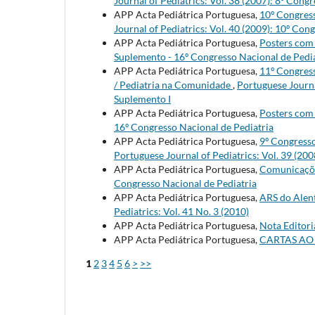
Journal of Pediatrics: Vol. 38 (2007): 8º Cong
APP Acta Pediátrica Portuguesa,
10º Congres
Journal of Pediatrics: Vol. 40 (2009): 10º Con
APP Acta Pediátrica Portuguesa,
Posters com
Suplemento - 16º Congresso Nacional de Pedia
APP Acta Pediátrica Portuguesa,
11º Congress
/ Pediatria na Comunidade
,
Portuguese Journa
Suplemento I
APP Acta Pediátrica Portuguesa,
Posters com
16º Congresso Nacional de Pediatria
APP Acta Pediátrica Portuguesa,
9º Congress
Portuguese Journal of Pediatrics: Vol. 39 (200
APP Acta Pediátrica Portuguesa,
Comunicaçõ
Congresso Nacional de Pediatria
APP Acta Pediátrica Portuguesa,
ARS do Alen
Pediatrics: Vol. 41 No. 3 (2010)
APP Acta Pediátrica Portuguesa,
Nota Editori
APP Acta Pediátrica Portuguesa,
CARTAS AO
1
2
3
4
5
6
>
>>