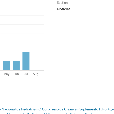
Section
Notícias
 Nacional de Pediatria - O Congresso da Criança - Suplemento I
,
Portug