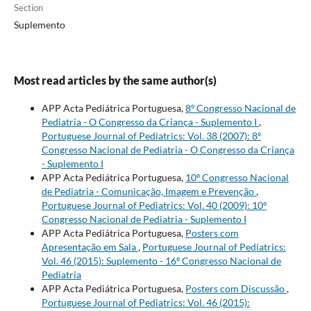
Section
Suplemento
Most read articles by the same author(s)
APP Acta Pediátrica Portuguesa,
8º Congresso Nacional de
Pediatria - O Congresso da Criança - Suplemento I
,
Portuguese Journal of Pediatrics: Vol. 38 (2007): 8º
Congresso Nacional de Pediatria - O Congresso da Criança
- Suplemento I
APP Acta Pediátrica Portuguesa,
10º Congresso Nacional
de Pediatria - Comunicação, Imagem e Prevenção
,
Portuguese Journal of Pediatrics: Vol. 40 (2009): 10º
Congresso Nacional de Pediatria - Suplemento I
APP Acta Pediátrica Portuguesa,
Posters com
Apresentação em Sala
,
Portuguese Journal of Pediatrics:
Vol. 46 (2015): Suplemento - 16º Congresso Nacional de
Pediatria
APP Acta Pediátrica Portuguesa,
Posters com Discussão
,
Portuguese Journal of Pediatrics: Vol. 46 (2015):