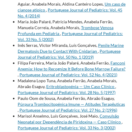
Aguiar, Anabela Morais, Aldina Canteiro Lopes,
Um caso de
cianose atípico
,
Portuguese Journal of Pediatrics: Vol. 45
No. 4 (2014)
Maria João Palaré, Patrícia Mendes, Anabela Ferrão,
Manuela Correia, Anabela Morais,
Trombose Venosa
Profunda em Pediatria
,
Portuguese Journal of Pediatrics:
Vol. 33 No. 5 (2002)
Inês Serras, Victor Miranda, Luís Gonçalves,
Penile Marine
Dermatosis Due to Contact With Cnidarian
,
Portuguese
Journal of Pediatrics: Vol. 50 No. 1 (2019)
Filipa Ferreira, Maria João Palaré, Anabela Ferrão,
Fanconi
Anemia: How to Recognize It Before Bone Marrow Failure?
,
Portuguese Journal of Pediatrics: Vol. 52 No. 4 (2021)
Madalena Lopo Tuna, Anabela Ferrão, Anabela Morais,
Abraão Esaguy,
Eritroblastopénia — Um Caso Clínico
,
Portuguese Journal of Pediatrics: Vol. 28 No. 5 (1997)
Paulo Oom de Sousa, Anabela Ferrão, Abraão Esaguy,
Púrpura Trombocitopénica Imune — Atitudes Terapêuticas
,
Portuguese Journal of Pediatrics: Vol. 27 No. 2 (1996)
Marisol Anselmo, Luís Gonçalves, José Maio,
Convulsão
Neonatal por Dependência de Piridoxina — Caso Clínico
,
Portuguese Journal of Pediatrics: Vol. 33 No. 3 (2002)