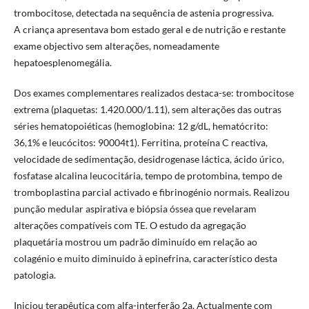
trombocitose, detectada na sequência de astenia progressiva.
A criança apresentava bom estado geral e de nutrição e restante
exame objectivo sem alterações, nomeadamente
hepatoesplenomegália.
Dos exames complementares realizados destaca-se: trombocitose
extrema (plaquetas: 1.420.000/1.11), sem alterações das outras
séries hematopoiéticas (hemoglobina: 12 g/dL, hematócrito:
36,1% e leucócitos: 90004t1). Ferritina, proteína C reactiva,
velocidade de sedimentação, desidrogenase láctica, ácido úrico,
fosfatase alcalina leucocitária, tempo de protombina, tempo de
tromboplastina parcial activado e fibrinogénio normais. Realizou
punção medular aspirativa e biópsia óssea que revelaram
alterações compatíveis com TE. O estudo da agregação
plaquetária mostrou um padrão diminuído em relação ao
colagénio e muito diminuido à epinefrina, característico desta
patologia.
Iniciou terapêutica com alfa-interferão 2a. Actualmente com