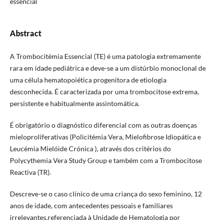
essencial
Abstract
A Trombocitémia Essencial (TE) é uma patologia extremamente
rara em idade pediátrica e deve-se a um distúrbio monoclonal de
uma célula hematopoiética progenitora de etiologia
desconhecida. É caracterizada por uma trombocitose extrema,
persistente e habitualmente assintomática.
É obrigatório o diagnóstico diferencial com as outras doenças
mieloproliferativas (Policitémia Vera, Mielofibrose Idiopática e
Leucémia Mielóide Crónica ), através dos critérios do
Polycythemia Vera Study Group e também com a Trombocitose
Reactiva (TR).
Descreve-se o caso clínico de uma criança do sexo feminino, 12
anos de idade, com antecedentes pessoais e familiares
irrelevantes,referenciada à Unidade de Hematologia por