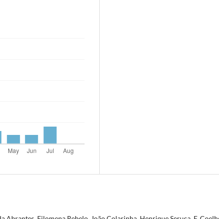
a Abrantes, Filomena Rebelo, João Colarinha, Henrique Seruca, F. Coelh