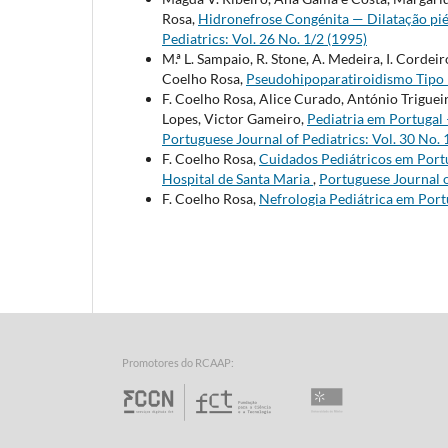
Rosa,
Hidronefrose Congénita — Dilatação piél
Pediatrics: Vol. 26 No. 1/2 (1995)
M.ª L. Sampaio, R. Stone, A. Medeira, I. Cordei
Coelho Rosa,
Pseudohipoparatiroidismo Tipo 
F. Coelho Rosa, Alice Curado, António Trigueir
Lopes, Victor Gameiro,
Pediatria em Portugal
Portuguese Journal of Pediatrics: Vol. 30 No. 
F. Coelho Rosa,
Cuidados Pediátricos em Portu
Hospital de Santa Maria
,
Portuguese Journal o
F. Coelho Rosa,
Nefrologia Pediátrica em Por
Promotores do RCAAP:
Fundação para a Ciência e 
Universidade d