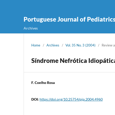
Portuguese Journal of Pediatric
Archives
Home
/
Archives
/
Vol. 35 No. 3 (2004)
/
Review a
Síndrome Nefrótica Idiopátic
F. Coelho Rosa
DOI:
https://doi.org/10.25754/pjp.2004.4960