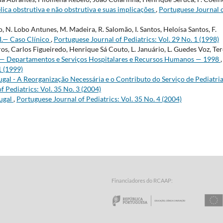
ica obstrutiva e não obstrutiva e suas implicações
,
Portuguese Journal 
ro, N. Lobo Antunes, M. Madeira, R. Salomão, I. Santos, Heloísa Santos, F.
I.— Caso Clínico
,
Portuguese Journal of Pediatrics: Vol. 29 No. 1 (1998)
os, Carlos Figueiredo, Henrique Sá Couto, L. Januário, L. Guedes Voz, Te
 — Departamentos e Serviços Hospitalares e Recursos Humanos — 1998
,
1 (1999)
gal - A Reorganização Necessária e o Contributo do Serviço de Pediatri
f Pediatrics: Vol. 35 No. 3 (2004)
tugal
,
Portuguese Journal of Pediatrics: Vol. 35 No. 4 (2004)
Financiadores do RCAAP:
a Tecnologia - Fundação para a Computação Científica Nacional
o Minho
Repúbl