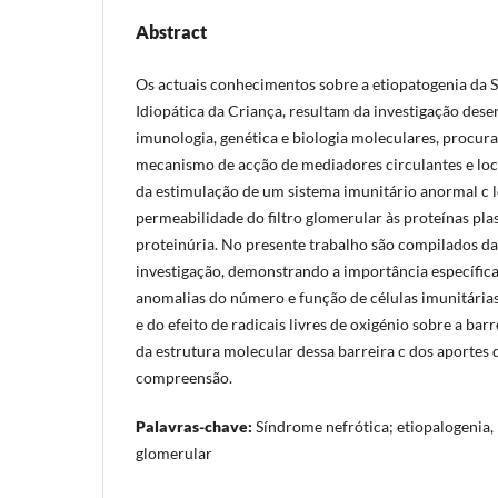
Abstract
Os actuais conhecimentos sobre a etiopatogenia da 
Idiopática da Criança, resultam da investigação dese
imunologia, genética e biologia moleculares, procur
mecanismo de acção de mediadores circulantes e loca
da estimulação de um sistema imunitário anormal c
permeabilidade do filtro glomerular às proteínas pl
proteinúria. No presente trabalho são compilados da
investigação, demonstrando a importância específica
anomalias do número e função de células imunitárias,
e do efeito de radicais livres de oxigénio sobre a ba
da estrutura molecular dessa barreira c dos aportes 
compreensão.
Palavras-chave:
Síndrome nefrótica; etiopalogenia, p
glomerular