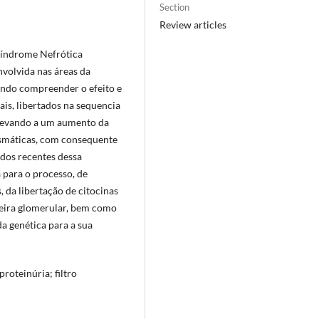
Section
Review articles
Síndrome Nefrótica
nvolvida nas áreas da
ando compreender o efeito e
is, libertados na sequencia
 levando a um aumento da
asmáticas, com consequente
dos recentes dessa
 para o processo, de
 da libertação de citocinas
rreira glomerular, bem como
da genética para a sua
roteinúria; filtro