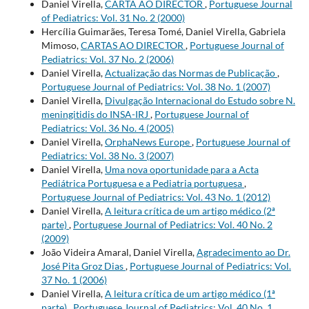
Daniel Virella,
CARTA AO DIRECTOR
,
Portuguese Journal
of Pediatrics: Vol. 31 No. 2 (2000)
Hercília Guimarães, Teresa Tomé, Daniel Virella, Gabriela
Mimoso,
CARTAS AO DIRECTOR
,
Portuguese Journal of
Pediatrics: Vol. 37 No. 2 (2006)
Daniel Virella,
Actualização das Normas de Publicação
,
Portuguese Journal of Pediatrics: Vol. 38 No. 1 (2007)
Daniel Virella,
Divulgação Internacional do Estudo sobre N.
meningitidis do INSA-IRJ
,
Portuguese Journal of
Pediatrics: Vol. 36 No. 4 (2005)
Daniel Virella,
OrphaNews Europe
,
Portuguese Journal of
Pediatrics: Vol. 38 No. 3 (2007)
Daniel Virella,
Uma nova oportunidade para a Acta
Pediátrica Portuguesa e a Pediatria portuguesa
,
Portuguese Journal of Pediatrics: Vol. 43 No. 1 (2012)
Daniel Virella,
A leitura crítica de um artigo médico (2ª
parte)
,
Portuguese Journal of Pediatrics: Vol. 40 No. 2
(2009)
João Videira Amaral, Daniel Virella,
Agradecimento ao Dr.
José Pita Groz Dias
,
Portuguese Journal of Pediatrics: Vol.
37 No. 1 (2006)
Daniel Virella,
A leitura crítica de um artigo médico (1ª
parte)
,
Portuguese Journal of Pediatrics: Vol. 40 No. 1