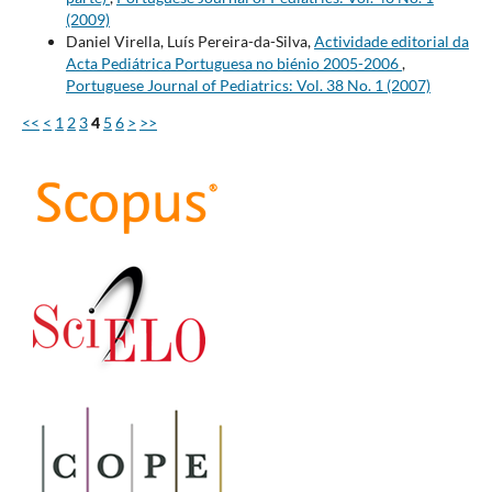
(2009)
Daniel Virella, Luís Pereira-da-Silva,
Actividade editorial da
Acta Pediátrica Portuguesa no biénio 2005-2006
,
Portuguese Journal of Pediatrics: Vol. 38 No. 1 (2007)
<<
<
1
2
3
4
5
6
>
>>