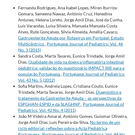
Fernanda Rodrigues, Ana Isabel Lopes, Miren Iturriza-
Gomara, Sameena Nawaz, António Cruz, Henedina
Antunes, Helena Loreto, Jorge Amil Dias, José da Cunha,
Luís Varandas, Luísa Silveira, Manuela Manuela Costa
Alves, Rute Gonçalves, Silvia Almeida, Amélia Cavaco,
Gastroenterite Aguda por Rotavírus em Portugal: Estudo
Multicêntrico
,
Portuguese Journal of Pediatrics: Vol. 46
No. 3 (2015)
Sandra Costa, Marta Tavares, Eunice Trindade, Jorge Amil
Dias,
Qualidade de vida na doença inflamatória intestinal
pediátrica: validação do questionário IMPACT III© para a
população Portuguesa
,
Portuguese Journal of Pediatrics:
Vol. 43 No. 5 (2012)
Sofia Martins, Andreia Lopes, Cristiana Couto, Eunice
Trindade, Marta Tavares, Jorge Amil Dias,
Diagnóstico e
tratamento da Gastrenterite Aguda – as perspectivas da
ESPGHAN-ESPID e da SLAGHNP
,
Portuguese Journal of
Pediatrics: Vol. 42 No. 4 (2011)
João M Videira Amaral, António Gomes, Guiomar Oliveira,
Jorge Amil Dias, Luís Pereira-da-Silva,
No termo de um
ciclo editorial: reflexões sobre a Acta Pediátrica
Portuguesa
,
Portuguese Journal of Pediatrics: Vol. 44 No.