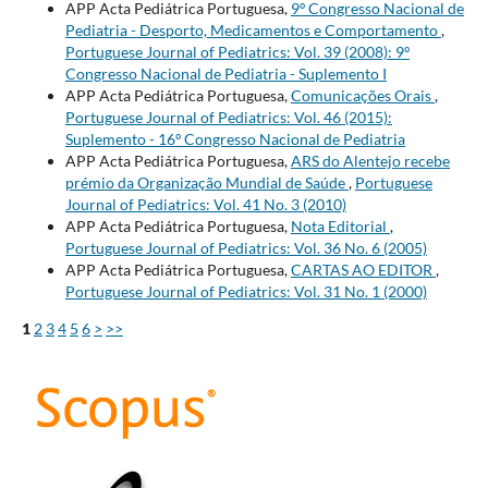
APP Acta Pediátrica Portuguesa,
9º Congresso Nacional de
Pediatria - Desporto, Medicamentos e Comportamento
,
Portuguese Journal of Pediatrics: Vol. 39 (2008): 9º
Congresso Nacional de Pediatria - Suplemento I
APP Acta Pediátrica Portuguesa,
Comunicações Orais
,
Portuguese Journal of Pediatrics: Vol. 46 (2015):
Suplemento - 16º Congresso Nacional de Pediatria
APP Acta Pediátrica Portuguesa,
ARS do Alentejo recebe
prémio da Organização Mundial de Saúde
,
Portuguese
Journal of Pediatrics: Vol. 41 No. 3 (2010)
APP Acta Pediátrica Portuguesa,
Nota Editorial
,
Portuguese Journal of Pediatrics: Vol. 36 No. 6 (2005)
APP Acta Pediátrica Portuguesa,
CARTAS AO EDITOR
,
Portuguese Journal of Pediatrics: Vol. 31 No. 1 (2000)
1
2
3
4
5
6
>
>>