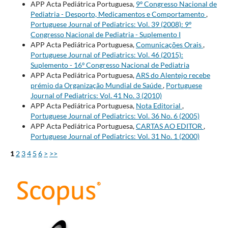
APP Acta Pediátrica Portuguesa,
9º Congresso Nacional de
Pediatria - Desporto, Medicamentos e Comportamento
,
Portuguese Journal of Pediatrics: Vol. 39 (2008): 9º
Congresso Nacional de Pediatria - Suplemento I
APP Acta Pediátrica Portuguesa,
Comunicações Orais
,
Portuguese Journal of Pediatrics: Vol. 46 (2015):
Suplemento - 16º Congresso Nacional de Pediatria
APP Acta Pediátrica Portuguesa,
ARS do Alentejo recebe
prémio da Organização Mundial de Saúde
,
Portuguese
Journal of Pediatrics: Vol. 41 No. 3 (2010)
APP Acta Pediátrica Portuguesa,
Nota Editorial
,
Portuguese Journal of Pediatrics: Vol. 36 No. 6 (2005)
APP Acta Pediátrica Portuguesa,
CARTAS AO EDITOR
,
Portuguese Journal of Pediatrics: Vol. 31 No. 1 (2000)
1
2
3
4
5
6
>
>>