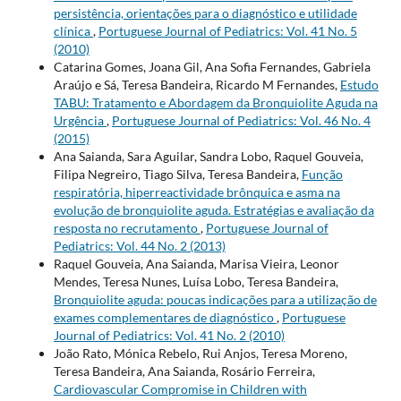
persistência, orientações para o diagnóstico e utilidade
clínica
,
Portuguese Journal of Pediatrics: Vol. 41 No. 5
(2010)
Catarina Gomes, Joana Gil, Ana Sofia Fernandes, Gabriela
Araújo e Sá, Teresa Bandeira, Ricardo M Fernandes,
Estudo
TABU: Tratamento e Abordagem da Bronquiolite Aguda na
Urgência
,
Portuguese Journal of Pediatrics: Vol. 46 No. 4
(2015)
Ana Saianda, Sara Aguilar, Sandra Lobo, Raquel Gouveia,
Filipa Negreiro, Tiago Silva, Teresa Bandeira,
Função
respiratória, hiperreactividade brônquica e asma na
evolução de bronquiolite aguda. Estratégias e avaliação da
resposta no recrutamento
,
Portuguese Journal of
Pediatrics: Vol. 44 No. 2 (2013)
Raquel Gouveia, Ana Saianda, Marisa Vieira, Leonor
Mendes, Teresa Nunes, Luísa Lobo, Teresa Bandeira,
Bronquiolite aguda: poucas indicações para a utilização de
exames complementares de diagnóstico
,
Portuguese
Journal of Pediatrics: Vol. 41 No. 2 (2010)
João Rato, Mónica Rebelo, Rui Anjos, Teresa Moreno,
Teresa Bandeira, Ana Saianda, Rosário Ferreira,
Cardiovascular Compromise in Children with