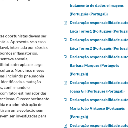
tratamento de dados e imagens
(Português (Portugal))
Declaração responsabilidade auto
Erica Torres1 (Português (Portugal
ntes oportunistas devem ser
Declaração responsabilidade auto
mária. Apresenta-se o caso
ável, internada por sépsis e
Erica Torres2 (Português (Portugal
bordos inflamatórios,
Declaração responsabilidade auto
esentava anemia,
tibioticoterapia de largo
Barbara Marques (Português
cultura. Nos cinco meses
(Portugal))
osas, incluindo pneumonia
 identificada a mutação
Declaração responsabilidade auto
os, confirmando o
Joana Gil (Português (Portugal))
 com fator estimulador das
nfecciosas. O reconhecimento
Declaração responsabilidade auto
ida e a administração de
Maria João Virtuoso (Português
mitiram uma evolução sem
vem ser investigadas para
(Portugal))
Declaração responsabilidade auto