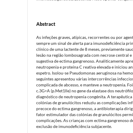
Abstract
As infeções graves, atípicas, recorrentes ou por age
sempre um sinal de alerta para imunodeficiência pri
clínico de uma lactente de 8 meses, previamente saud
lesão na região lombosagrada com necrose central e 
sugestiva de ectima gangrenoso. Analiticamente apr
neutropenia e proteína C reativa elevada e iniciou an
espetro. Isolou-se Pseudomonas aeruginosa na hemo
seguintes apresentou várias intercorrências infecci
complicada de abcesso, e manteve a neutropenia. Foi
c.3G>A (p.Met1lle) no gene da elastase dos neutrófil
diagnóstico de neutropenia congénita. A terapêutica
colónias de granulócitos reduziu as complicações i
precoce do ectima gangrenoso, a antibioterapia dirig
fator estimulador das colónias de granulócitos per
complicações. As crianças com ectima gangrenoso de
exclusão de imunodeficiência subjacente.