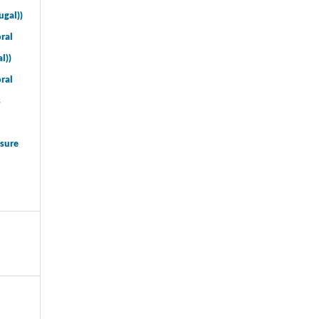
ugal))
ral
l))
ral
s
osure