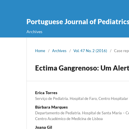
Portuguese Journal of Pediatric
Archives
Home
/
Archives
/
Vol. 47 No. 2 (2016)
/
Case rep
Ectima Gangrenoso: Um Alert
Erica Torres
Serviço de Pediatria. Hospital de Faro, Centro Hospitalar
Bárbara Marques
Departamento de Pediatria. Hospital de Santa Maria – Ce
Centro Académico de Medicina de Lisboa
Joana Gil