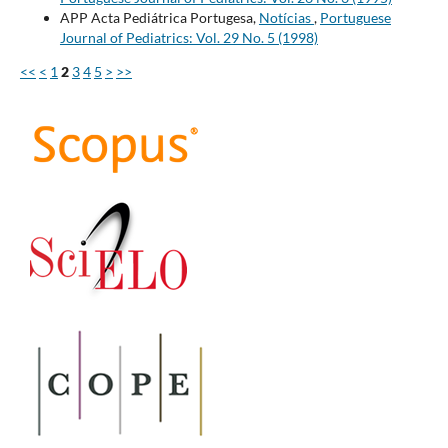
APP Acta Pediátrica Portugesa,
Notícias
,
Portuguese
Journal of Pediatrics: Vol. 29 No. 5 (1998)
<<
<
1
2
3
4
5
>
>>