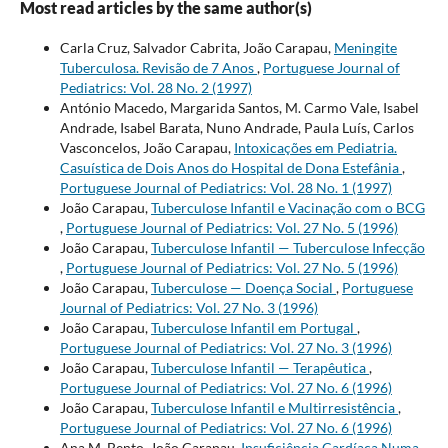
Most read articles by the same author(s)
Carla Cruz, Salvador Cabrita, João Carapau,
Meningite
Tuberculosa. Revisão de 7 Anos
,
Portuguese Journal of
Pediatrics: Vol. 28 No. 2 (1997)
António Macedo, Margarida Santos, M. Carmo Vale, Isabel
Andrade, Isabel Barata, Nuno Andrade, Paula Luís, Carlos
Vasconcelos, João Carapau,
Intoxicações em Pediatria.
Casuística de Dois Anos do Hospital de Dona Estefânia
,
Portuguese Journal of Pediatrics: Vol. 28 No. 1 (1997)
João Carapau,
Tuberculose Infantil e Vacinação com o BCG
,
Portuguese Journal of Pediatrics: Vol. 27 No. 5 (1996)
João Carapau,
Tuberculose Infantil — Tuberculose Infecção
,
Portuguese Journal of Pediatrics: Vol. 27 No. 5 (1996)
João Carapau,
Tuberculose — Doença Social
,
Portuguese
Journal of Pediatrics: Vol. 27 No. 3 (1996)
João Carapau,
Tuberculose Infantil em Portugal
,
Portuguese Journal of Pediatrics: Vol. 27 No. 3 (1996)
João Carapau,
Tuberculose Infantil — Terapêutica
,
Portuguese Journal of Pediatrics: Vol. 27 No. 6 (1996)
João Carapau,
Tuberculose Infantil e Multirresistência
,
Portuguese Journal of Pediatrics: Vol. 27 No. 6 (1996)
Ana M. Bento, João Carapau,
Insuficiência Cardíaca Numa