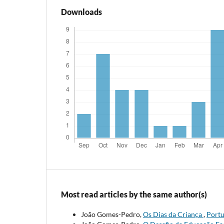
Downloads
Most read articles by the same author(s)
João Gomes-Pedro,
Os Dias da Criança
,
Portu