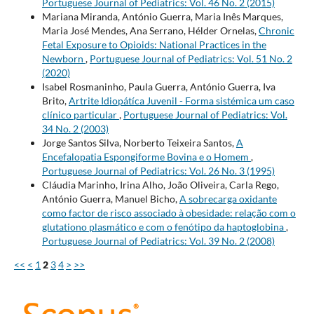
Portuguese Journal of Pediatrics: Vol. 46 No. 2 (2015)
Mariana Miranda, António Guerra, Maria Inês Marques,
Maria José Mendes, Ana Serrano, Hélder Ornelas,
Chronic
Fetal Exposure to Opioids: National Practices in the
Newborn
,
Portuguese Journal of Pediatrics: Vol. 51 No. 2
(2020)
Isabel Rosmaninho, Paula Guerra, António Guerra, Iva
Brito,
Artrite Idiopátíca Juvenil - Forma sistémica um caso
clínico particular
,
Portuguese Journal of Pediatrics: Vol.
34 No. 2 (2003)
Jorge Santos Silva, Norberto Teixeira Santos,
A
Encefalopatia Espongiforme Bovina e o Homem
,
Portuguese Journal of Pediatrics: Vol. 26 No. 3 (1995)
Cláudia Marinho, Irina Alho, João Oliveira, Carla Rego,
António Guerra, Manuel Bicho,
A sobrecarga oxidante
como factor de risco associado à obesidade: relação com o
glutationo plasmático e com o fenótipo da haptoglobina
,
Portuguese Journal of Pediatrics: Vol. 39 No. 2 (2008)
<<
<
1
2
3
4
>
>>