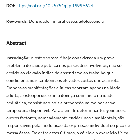
DOI:
https://doi.org/10.25754/pjp.1999.5524
Keywords:
Densidade mineral óssea, adolescência
Abstract
Introdução:
A osteoporose é hoje considerada um grave
problema de saúde pública nos países desenvolvidos, não só
devido ao elevado índice de absentismo ao trabalho que
condiciona, mas também aos elevados custos que acarreta.
Embora as manifestações clínicas ocorram apenas na idade
adulta, a osteoporose é uma doença com início na idade
pediátrica, consistindo pois a prevenção na melhor arma
terapêutica disponível. Para além de determinantes genéticos,
outros factores, nomeadamente endócrinos e ambientais, são
responsáveis pela modulação da expressão individual do pico de
massa óssea. De entre estes últimos, o cálcio e o exercício físico