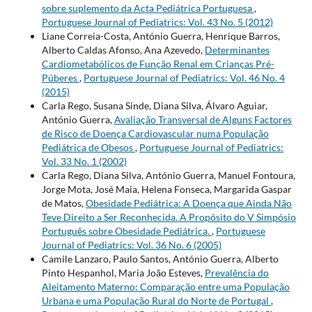
sobre suplemento da Acta Pediátrica Portuguesa
,
Portuguese Journal of Pediatrics: Vol. 43 No. 5 (2012)
Liane Correia-Costa, António Guerra, Henrique Barros,
Alberto Caldas Afonso, Ana Azevedo,
Determinantes
Cardiometabólicos de Função Renal em Crianças Pré-
Púberes
,
Portuguese Journal of Pediatrics: Vol. 46 No. 4
(2015)
Carla Rego, Susana Sinde, Diana Silva, Álvaro Aguiar,
António Guerra,
Avaliação Transversal de Alguns Factores
de Risco de Doença Cardiovascular numa População
Pediátrica de Obesos
,
Portuguese Journal of Pediatrics:
Vol. 33 No. 1 (2002)
Carla Rego, Diana Silva, António Guerra, Manuel Fontoura,
Jorge Mota, José Maia, Helena Fonseca, Margarida Gaspar
de Matos,
Obesidade Pediátrica: A Doença que Ainda Não
Teve Direito a Ser Reconhecida. A Propósito do V Simpósio
Português sobre Obesidade Pediátrica.
,
Portuguese
Journal of Pediatrics: Vol. 36 No. 6 (2005)
Camile Lanzaro, Paulo Santos, António Guerra, Alberto
Pinto Hespanhol, Maria João Esteves,
Prevalência do
Aleitamento Materno: Comparação entre uma População
Urbana e uma População Rural do Norte de Portugal
,