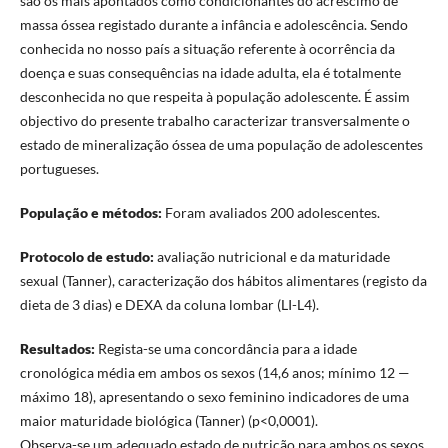
são os mais apontados como condicionantes do acréscimo de
massa óssea registado durante a infância e adolescência. Sendo
conhecida no nosso país a situação referente à ocorrência da
doença e suas consequências na idade adulta, ela é totalmente
desconhecida no que respeita à população adolescente. É assim
objectivo do presente trabalho caracterizar transversalmente o
estado de mineralização óssea de uma população de adolescentes
portugueses.
População e métodos:
Foram avaliados 200 adolescentes.
Protocolo de estudo:
avaliação nutricional e da maturidade
sexual (Tanner), caracterização dos hábitos alimentares (registo da
dieta de 3 dias) e DEXA da coluna lombar (LI-L4).
Resultados:
Regista-se uma concordância para a idade
cronológica média em ambos os sexos (14,6 anos; mínimo 12 —
máximo 18), apresentando o sexo feminino indicadores de uma
maior maturidade biológica (Tanner) (p<0,0001).
Observa-se um adequado estado de nutrição para ambos os sexos,