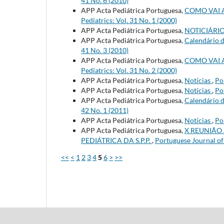
41 No. 6 (2010)
APP Acta Pediátrica Portuguesa,
COMO VAI 
Pediatrics: Vol. 31 No. 1 (2000)
APP Acta Pediátrica Portuguesa,
NOTICIÁRI
APP Acta Pediátrica Portuguesa,
Calendário d
41 No. 3 (2010)
APP Acta Pediátrica Portuguesa,
COMO VAI 
Pediatrics: Vol. 31 No. 2 (2000)
APP Acta Pediátrica Portuguesa,
Notícias
,
Po
APP Acta Pediátrica Portuguesa,
Notícias
,
Po
APP Acta Pediátrica Portuguesa,
Calendário d
42 No. 1 (2011)
APP Acta Pediátrica Portuguesa,
Notícias
,
Po
APP Acta Pediátrica Portuguesa,
X REUNIÃO
PEDIÁTRICA DA S.P.P.
,
Portuguese Journal of 
<<
<
1
2
3
4
5
6
>
>>