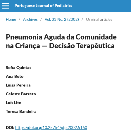
Portuguese Journal of Pediatrics
Home
/
Archives
/
Vol. 33 No. 2 (2002)
/
Original articles
Pneumonia Aguda da Comunidade
na Criança — Decisão Terapêutica
Sofia Quintas
Ana Boto
Luísa Pereira
Celeste Barreto
Luís Lito
Teresa Bandeira
DOI:
https://doi.org/10.25754/pjp.2002.5160