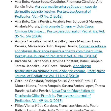
Ana Boto, Vasco Sousa Coutinho, Filomena Cândido, Ana
Serrão Neto,
Acrodermatite enteropática, um caso de
dermatite que não resolve
,
Portuguese Journal of
Pediatrics: Vol. 43 No. 2 (2012)
Ana Boto, Carla Pereira, Anabela Ferrão, José G Marques,
Anabela Morais,
Síndrome de Omenn — Dois Casos
Clínicos Distintos...
,
Portuguese Journal of Pediatrics: Vol.
35 No. 5/6 (2004)
Aurora Carvalho, Isabel Carvalho, Laura Marques, Luísa
Pereira, Maria João Brito, Raquel Duarte,
Consenso sobre a
abordagem da criança exposta a doente com tuberculose
,
Portuguese Journal of Pediatrics: Vol. 45 No. 3 (2014)
Ricardo M. Fernandes, Carolina Constant, Isabel Sampaio,
Teresa Bandeira, José Costa Trindade,
Abordagem
terapêutica da sibilância em idade pré-escolar
,
Portuguese
Journal of Pediatrics: Vol. 41 No. 6 (2010)
Carolina Constant, Rodrigo Sousa, Andreia Pinto, J. F.
Moura Nunes, Pedro Sampaio, Susana Santos Lopes, Teresa
Bandeira, Luísa Pereira,
Nova Era no Diagnóstico da
Discinesia Ciliar Primária
,
Portuguese Journal of
Pediatrics: Vol. 49 No. 3 (2018)
Filipa Vieira, Kátia Cardoso, Francisco Abecasis, Paulo
Batista, Leonor Boto, Sofia Quintas, Manuela Correia,