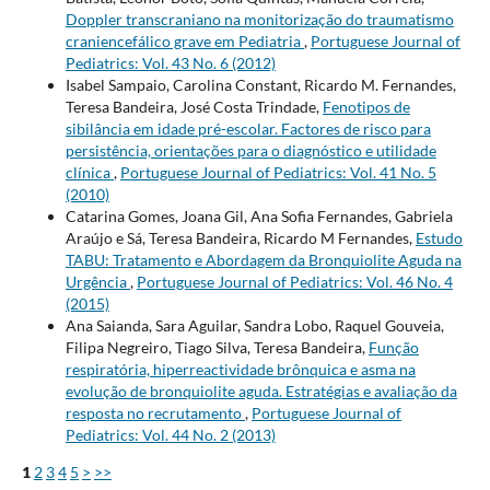
Doppler transcraniano na monitorização do traumatismo
craniencefálico grave em Pediatria
,
Portuguese Journal of
Pediatrics: Vol. 43 No. 6 (2012)
Isabel Sampaio, Carolina Constant, Ricardo M. Fernandes,
Teresa Bandeira, José Costa Trindade,
Fenotipos de
sibilância em idade pré-escolar. Factores de risco para
persistência, orientações para o diagnóstico e utilidade
clínica
,
Portuguese Journal of Pediatrics: Vol. 41 No. 5
(2010)
Catarina Gomes, Joana Gil, Ana Sofia Fernandes, Gabriela
Araújo e Sá, Teresa Bandeira, Ricardo M Fernandes,
Estudo
TABU: Tratamento e Abordagem da Bronquiolite Aguda na
Urgência
,
Portuguese Journal of Pediatrics: Vol. 46 No. 4
(2015)
Ana Saianda, Sara Aguilar, Sandra Lobo, Raquel Gouveia,
Filipa Negreiro, Tiago Silva, Teresa Bandeira,
Função
respiratória, hiperreactividade brônquica e asma na
evolução de bronquiolite aguda. Estratégias e avaliação da
resposta no recrutamento
,
Portuguese Journal of
Pediatrics: Vol. 44 No. 2 (2013)
1
2
3
4
5
>
>>