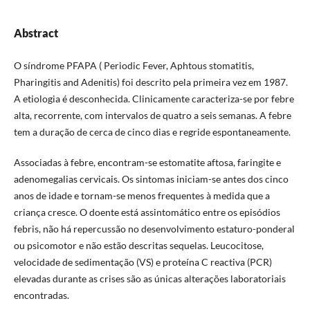
Abstract
O síndrome PFAPA ( Periodic Fever, Aphtous stomatitis,
Pharingitis and Adenitis) foi descrito pela primeira vez em 1987.
A etiologia é desconhecida. Clinicamente caracteriza-se por febre
alta, recorrente, com intervalos de quatro a seis semanas. A febre
tem a duração de cerca de cinco dias e regride espontaneamente.
Associadas à febre, encontram-se estomatite aftosa, faringite e
adenomegalias cervicais. Os sintomas iniciam-se antes dos cinco
anos de idade e tornam-se menos frequentes à medida que a
criança cresce. O doente está assintomático entre os episódios
febris, não há repercussão no desenvolvimento estaturo-ponderal
ou psicomotor e não estão descritas sequelas. Leucocitose,
velocidade de sedimentação (VS) e proteína C reactiva (PCR)
elevadas durante as crises são as únicas alterações laboratoriais
encontradas.