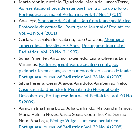
Marta Moniz, António Figueiredo, Maria de Lurdes Torre,
Apresentação atípica de estenose hipertrófica do piloro
,
Portuguese Journal of Pediatrics: Vol. 42 No. 1 (2011)
Ana Leça,
Síndrome de Guillain-Barré em idade pediátrica.
Protocolo de actuação
,
Portuguese Journal of Pediatrics:
Vol. 42 No. 4 (2011)
Carla Cruz, Salvador Cabrita, João Carapau,
Meningite
Tuberculosa. Revisão de 7 Anos
,
Portuguese Journal of
Pediatrics: Vol. 28 No. 2 (1997)
Sónia Pimentel, António Figueiredo, Laura Oliveira, Luís
Varandas,
Factores preditivos de cicatriz renal após
pielonefrite em crianças com menos de dois anos de idade
,
Portuguese Journal of Pediatrics: Vol. 38 No. 4 (2007)
Sílvia Pereira, César Alagoa, Ana Boto, Ana Serrão Neto,
Casuística da Unidade de Pediatria do Hospital Cuf-
Descobertas
,
Portuguese Journal of Pediatrics: Vol. 40 No.
5 (2009)
Ana Cristina Faria Boto, Júlia Galhardo, Margarida Ramos,
Maria Helena Neves, Vasco Sousa Coutinho, Ana Serrão
Neto, Ana Leça,
Pênfigo Vulgar - um caso pediátrico
,
Portuguese Journal of Pediatrics: Vol. 39 No. 4 (2008)