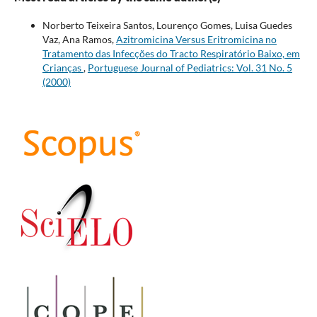
Norberto Teixeira Santos, Lourenço Gomes, Luisa Guedes
Vaz, Ana Ramos,
Azitromicina Versus Eritromicina no
Tratamento das Infecções do Tracto Respiratório Baixo, em
Crianças
,
Portuguese Journal of Pediatrics: Vol. 31 No. 5
(2000)