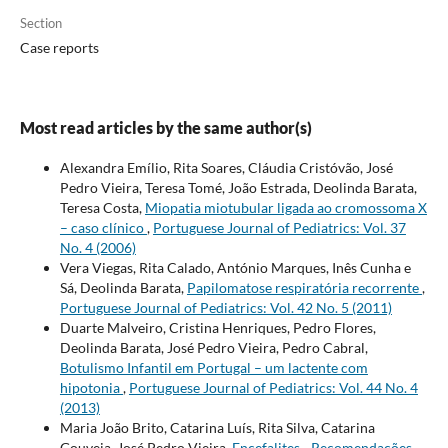
Section
Case reports
Most read articles by the same author(s)
Alexandra Emílio, Rita Soares, Cláudia Cristóvão, José
Pedro Vieira, Teresa Tomé, João Estrada, Deolinda Barata,
Teresa Costa,
Miopatia miotubular ligada ao cromossoma X
– caso clínico
,
Portuguese Journal of Pediatrics: Vol. 37
No. 4 (2006)
Vera Viegas, Rita Calado, António Marques, Inês Cunha e
Sá, Deolinda Barata,
Papilomatose respiratória recorrente
,
Portuguese Journal of Pediatrics: Vol. 42 No. 5 (2011)
Duarte Malveiro, Cristina Henriques, Pedro Flores,
Deolinda Barata, José Pedro Vieira, Pedro Cabral,
Botulismo Infantil em Portugal – um lactente com
hipotonia
,
Portuguese Journal of Pediatrics: Vol. 44 No. 4
(2013)
Maria João Brito, Catarina Luís, Rita Silva, Catarina
Gouveia, José Pedro Vieira,
Encefalites - Recomendações