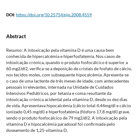
DOI:
https://doi.org/10.25754/pjp.2008.4559
Abstract
Resumo: A intoxicação pela vitamina D é uma causa bem
conhecida de hipercalcémia e hiperfosfatemia. Nos casos de
intoxicação crónica, quando o produto fosfocálcico é superior a
60 mg2/dl2, verifica-se a deposição de cristais de fosfato de cálcio,
nos tecidos moles, com subsequente hipocalcémia. Apresenta-se
o caso de uma lactente de três meses de idade, com antecedentes
pessoais irrelevantes, internada na Unidade de Cuidados
Intensivos Pediátricos, por tetania e coma resultante da
intoxicação crónica acidental pela vitamina D, desde os dez dias
de vida. Apresentava hipocalcémia (cálcio total 4,44mg/dl e cálcio
ionizado 0,45 mg/dl) e hiperfosfatémia (fósforo 17,8 mg/dl) grave,
sendo o produto fosfocálcico de 79 mg2/dl2. A intoxicação pela
vitamina D e hipocalcémia paradoxal foi confirmada pelo
doseamento de 1,25-vitamina D.