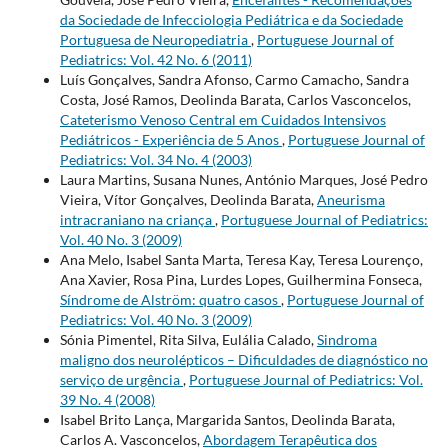
da Sociedade de Infecciologia Pediátrica e da Sociedade
Portuguesa de Neuropediatria
,
Portuguese Journal of
Pediatrics: Vol. 42 No. 6 (2011)
Luís Gonçalves, Sandra Afonso, Carmo Camacho, Sandra
Costa, José Ramos, Deolinda Barata, Carlos Vasconcelos,
Cateterismo Venoso Central em Cuidados Intensivos
Pediátricos - Experiência de 5 Anos
,
Portuguese Journal of
Pediatrics: Vol. 34 No. 4 (2003)
Laura Martins, Susana Nunes, António Marques, José Pedro
Vieira, Vítor Gonçalves, Deolinda Barata,
Aneurisma
intracraniano na criança
,
Portuguese Journal of Pediatrics:
Vol. 40 No. 3 (2009)
Ana Melo, Isabel Santa Marta, Teresa Kay, Teresa Lourenço,
Ana Xavier, Rosa Pina, Lurdes Lopes, Guilhermina Fonseca,
Síndrome de Alström: quatro casos
,
Portuguese Journal of
Pediatrics: Vol. 40 No. 3 (2009)
Sónia Pimentel, Rita Silva, Eulália Calado,
Sindroma
maligno dos neurolépticos – Dificuldades de diagnóstico no
serviço de urgência
,
Portuguese Journal of Pediatrics: Vol.
39 No. 4 (2008)
Isabel Brito Lança, Margarida Santos, Deolinda Barata,
Carlos A. Vasconcelos,
Abordagem Terapêutica dos