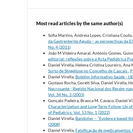
Most read articles by the same author(s)
Sofia Martins, Andreia Lopes, Cristiana Couto
da Gastrenterite Aguda – as perspectivas 
No. 4 (2011)
João M Videira Amaral, António Gomes, Guioma
editorial: reflexões sobre a Acta Pediátrica P
Daniel Virella, Helena Cristina Loureiro, An
Surto de Shigellose no Concelho de Cascais
,
P
Daniel Virella,
Boletim informativo Saúde - U
Gustavo Rocha, Gorett Silva, Daniel Virella,
Necrosante - Registo Nacional dos Recém-nas
Vol. 34 No. 3 (2003)
Gonçalo Padeira, Branca M. Cavaco, Daniel Vi
Characterization and Long-Term Follow-Up of
of Pediatrics: Vol. 53 No. 1 (2022)
Daniel Virella,
Bandolier – “Evidence based th
(2008)
Daniel Virella,
Falsificação de medicamentos. 