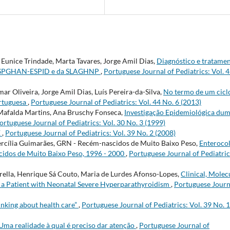
, Eunice Trindade, Marta Tavares, Jorge Amil Dias,
Diagnóstico e tratame
da ESPGHAN-ESPID e da SLAGHNP
,
Portuguese Journal of Pediatrics: Vol. 
r Oliveira, Jorge Amil Dias, Luís Pereira-da-Silva,
No termo de um cicl
ortuguesa
,
Portuguese Journal of Pediatrics: Vol. 44 No. 6 (2013)
a Mafalda Martins, Ana Bruschy Fonseca,
Investigação Epidemiológica du
ortuguese Journal of Pediatrics: Vol. 30 No. 3 (1999)
E
,
Portuguese Journal of Pediatrics: Vol. 39 No. 2 (2008)
 Hercília Guimarães, GRN - Recém-nascidos de Muito Baixo Peso,
Enterocol
cidos de Muito Baixo Peso, 1996 - 2000
,
Portuguese Journal of Pediatric
rella, Henrique Sá Couto, Maria de Lurdes Afonso-Lopes,
Clinical, Molec
 a Patient with Neonatal Severe Hyperparathyroidism
,
Portuguese Journ
inking about health care”
,
Portuguese Journal of Pediatrics: Vol. 39 No. 1
Uma realidade à qual é preciso dar atenção
,
Portuguese Journal of