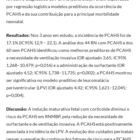
por regressão logística modelos preditivos da ocorrência de
PCAHS e da sua contribuição para a principal morbilidade
neonatal.
Resultados:
Nos 3 anos em estudo, a incidência de PCAHS foi de
17,1% (IC95% 12,9 – 22,1). A análise dos 44 RN com PCAHS e dos
60 sem PCAHS identificou como melhores preditores de PCAHS
a necessidade de ventilação invasiva (OR ajustado 3,65; IC95%
1,268–10,479; p=0,016) e a administração de surfactante (OR
ajustado 4,52; IC95% 1,738–11,735; p=0,002); a PCAHS mostrou
ser significativa no modelo preditivo de leucomalácia
periventricular (LPV) (OR ajustado 4,42; IC95% 1,621–12,045;
p=0,004).
Discussão:
A indução maturativa fetal com corticóide diminui o
risco da PCAHS em RNMBP, pela redução da necessidade de
surfactante e de ventilação invasiva. A PCAHS
está positivamente
associada à incidência de LPV. A evolução dos cuidados perinatais
requer a reavaliação contínua dos fatores de risco para a PCAHS