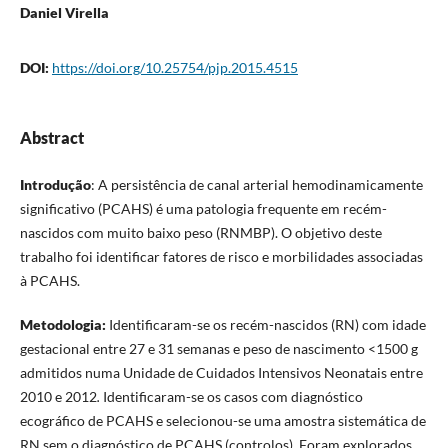
Daniel Virella
DOI:
https://doi.org/10.25754/pjp.2015.4515
Abstract
Introdução
: A persistência de canal arterial hemodinamicamente
significativo (PCAHS) é uma patologia frequente em recém-
nascidos com muito baixo peso (RNMBP). O objetivo deste
trabalho foi identificar fatores de risco e morbilidades associadas
à PCAHS.
Metodologia:
Identificaram-se os recém-nascidos (RN) com idade
gestacional entre 27 e 31 semanas e peso de nascimento <1500 g
admitidos numa Unidade de Cuidados Intensivos Neonatais entre
2010 e 2012
.
Identificaram-se os casos com diagnóstico
ecográfico de PCAHS e selecionou-se uma amostra sistemática de
RN sem o diagnóstico de PCAHS (controlos). Foram explorados