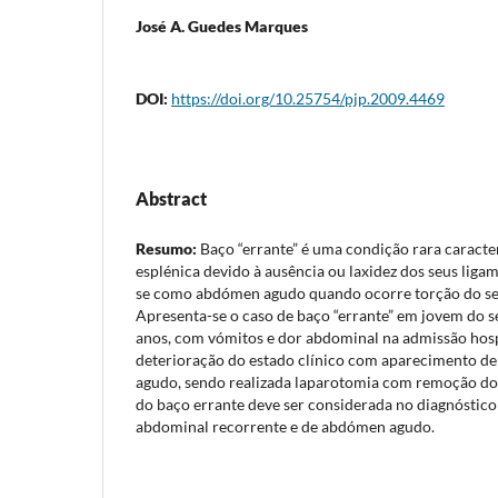
José A. Guedes Marques
DOI:
https://doi.org/10.25754/pjp.2009.4469
Abstract
Resumo:
Baço “errante” é uma condição rara caracte
esplénica devido à ausência ou laxidez dos seus lig
se como abdómen agudo quando ocorre torção do se
Apresenta-se o caso de baço “errante” em jovem do s
anos, com vómitos e dor abdominal na admissão hosp
deterioração do estado clínico com aparecimento de
agudo, sendo realizada laparotomia com remoção do
do baço errante deve ser considerada no diagnóstico 
abdominal recorrente e de abdómen agudo.