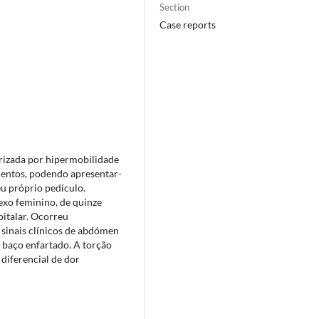
Section
Case reports
rizada por hipermobilidade
amentos, podendo apresentar-
u próprio pedículo.
exo feminino, de quinze
italar. Ocorreu
 sinais clínicos de abdómen
 baço enfartado. A torção
diferencial de dor