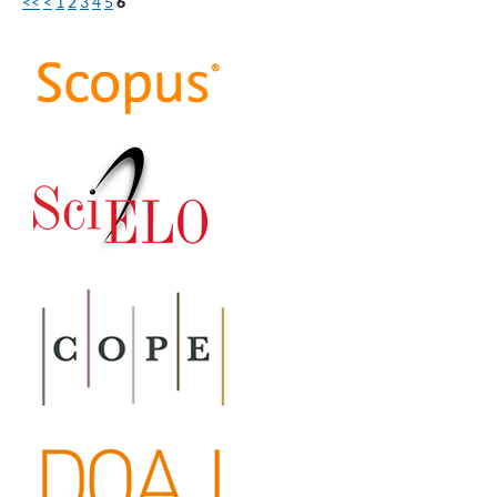
<<
<
1
2
3
4
5
6