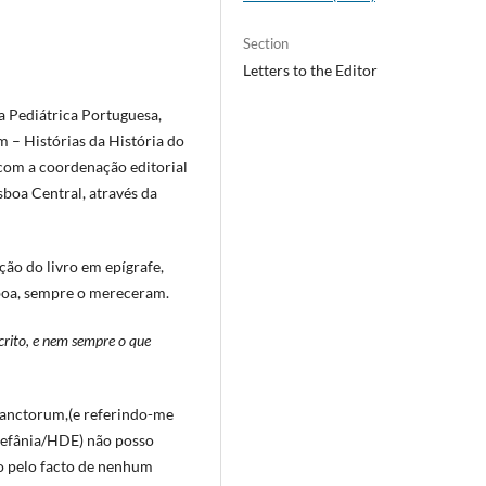
Section
Letters to the Editor
a Pediátrica Portuguesa,
 – Histórias da História do
 com a coordenação editorial
sboa Central, através da
ão do livro em epígrafe,
isboa, sempre o mereceram.
scrito, e nem sempre o que
Sanctorum,(e referindo-me
stefânia/HDE) não posso
o pelo facto de nenhum