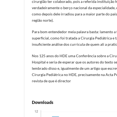
cirurgião ter colaborado, pois a referida instituição h
verdadeiramente o berço nacional da especialidade, q
como depois dele irradiou para a maior parte do país
região norte).
Para bom entendedor meia palavra basta: lamento a 
superficial, como foi tratada a Cirurgia Pediátrica e
insuficiente análise dos curricula de quem ali a prati
Nos 125 anos do HDE uma Conferência sobre a Cirur
Hospital e seria de esperar que os autores do texto s
lembrado disso e, igualmente de um artigo que escrev
Cirurgia Pediátrica no HDE, precisamente na Acta P
revista de que é director
Downloads