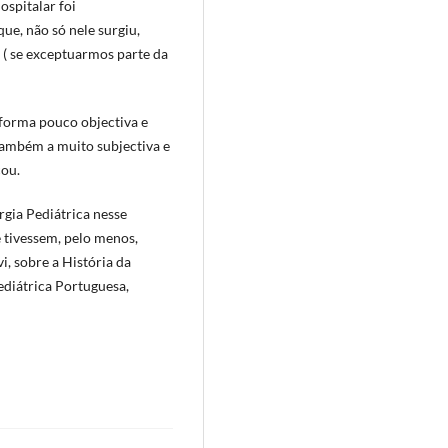
ospitalar foi
ue, não só nele surgiu,
 ( se exceptuarmos parte da
forma pouco objectiva e
 também a muito subjectiva e
cou.
gia Pediátrica nesse
e tivessem, pelo menos,
i, sobre a História da
ediátrica Portuguesa,